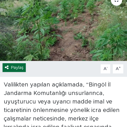
Spor
Yaşam
Sağlık
Eğitim
Paylaş
Ekonomi
-
+
A
A
Hava Durumu
Valilikten yapılan açıklamada, “Bingöl İl
Jandarma Komutanlığı unsurlarınca,
Tavz Der
uyuşturucu veya uyarıcı madde imal ve
ticaretinin önlenmesine yönelik icra edilen
Bingöl Kaza Haberleri
çalışmalar neticesinde, merkez ilçe