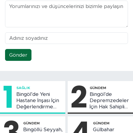
Gönder
1
2
SAĞLIK
GÜNDEM
Bingöl’de Yeni
Bingöl’de
Hastane İnşası İçin
Depremzedeler
Değerlendirme
İçin Hak Sahipliği
Toplantısı Yapıldı
Askı Süreci
3
4
Başladı
GÜNDEM
GÜNDEM
Bingöllü Seyyah,
Gülbahar