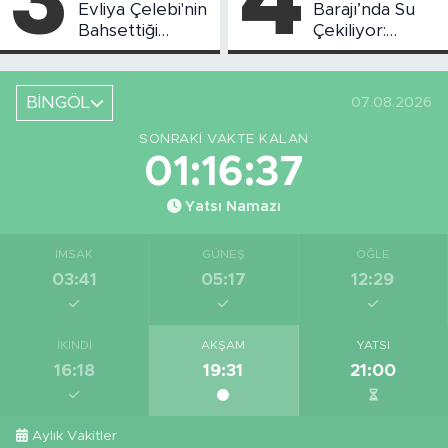
Evliya Çelebi'nin
Barajı’nda Su
Bahsettiği
Çekiliyor:
Bingöl'deki O
Piknikçi Sayısı
Yeri Görüntüledi
Azaldı
BİNGÖL
07.08.2026
SONRAKI VAKTE KALAN
01:16:37
Yatsı Namazı
İMSAK
GÜNEŞ
ÖĞLE
03:41
05:17
12:29
İKINDI
AKŞAM
YATSI
16:18
19:31
21:00
Aylık Vakitler