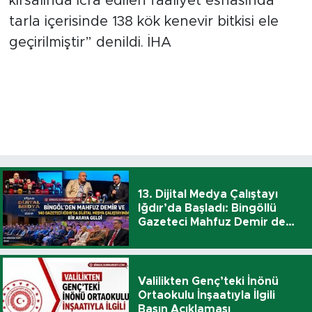
kırsalında icra edilen faaliyet esnasında
tarla içerisinde 138 kök kenevir bitkisi ele
geçirilmiştir” denildi. İHA
13. Dijital Medya Çalıştayı
Iğdır’da Başladı: Bingöllü
Gazeteci Mahfuz Demir de
Katıldı
Valilikten Genç’teki İnönü
Ortaokulu İnşaatıyla İlgili
Basın Açıklaması