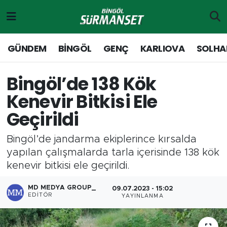
Gündem
Merkez Nöbetçi Eczaneler
GÜNDEM
BİNGÖL
GENÇ
KARLIOVA
SOLHA
Genç
Merkez Hava Durumu
Bingöl’de 138 Kök
Solhan
Merkez Trafik Yoğunluk Haritası
Kenevir Bitkisi Ele
Geçirildi
Karlıova
Süper Lig Puan Durumu ve Fikstür
Bingöl’de jandarma ekiplerince kırsalda
Adaklı-Kiğı
Tüm Manşetler
yapılan çalışmalarda tarla içerisinde 138 kök
kenevir bitkisi ele geçirildi.
Yayladere-Yedisu
Son Dakika Haberleri
MD MEDYA GROUP_
09.07.2023 - 15:02
MD Prestij Dergisi
Haber Arşivi
EDITÖR
YAYINLANMA
Siyaset