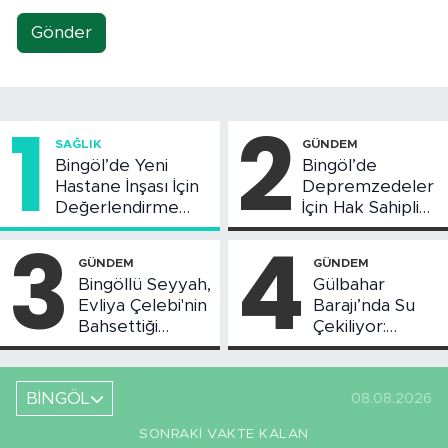
Gönder
1
2
SAĞLIK
GÜNDEM
Bingöl’de Yeni
Bingöl’de
Hastane İnşası İçin
Depremzedeler
Değerlendirme
İçin Hak Sahipliği
Toplantısı Yapıldı
Askı Süreci
3
4
Başladı
GÜNDEM
GÜNDEM
Bingöllü Seyyah,
Gülbahar
Evliya Çelebi'nin
Barajı’nda Su
Bahsettiği
Çekiliyor:
Bingöl'deki O
Piknikçi Sayısı
Yeri Görüntüledi
Azaldı
BİNGÖL
08.08.2026
SONRAKI VAKTE KALAN