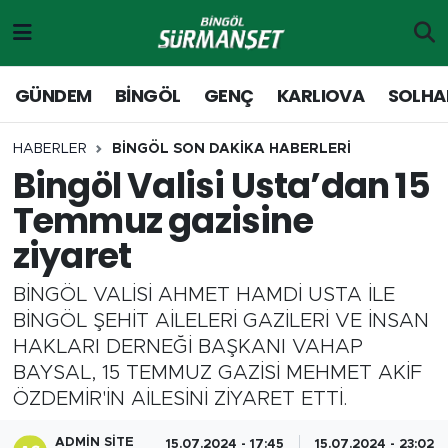
Gündem
Merkez Nöbetçi Eczaneler
GÜNDEM
BİNGÖL
GENÇ
KARLIOVA
SOLHA
Genç
Merkez Hava Durumu
HABERLER
BİNGÖL SON DAKİKA HABERLERİ
Bingöl Valisi Usta’dan 15
Solhan
Merkez Trafik Yoğunluk Haritası
Temmuz gazisine
Karlıova
Süper Lig Puan Durumu ve Fikstür
ziyaret
Adaklı-Kiğı
Tüm Manşetler
BİNGÖL VALİSİ AHMET HAMDİ USTA İLE
BİNGÖL ŞEHİT AİLELERİ GAZİLERİ VE İNSAN
Yayladere-Yedisu
Son Dakika Haberleri
HAKLARI DERNEĞİ BAŞKANI VAHAP
BAYSAL, 15 TEMMUZ GAZİSİ MEHMET AKİF
MD Prestij Dergisi
Haber Arşivi
ÖZDEMİR'İN AİLESİNİ ZİYARET ETTİ.
Siyaset
ADMIN SITE
15.07.2024 - 17:45
15.07.2024 - 23:02