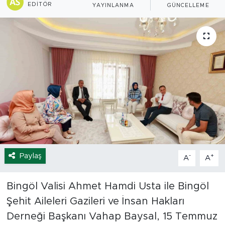
EDITÖR
YAYINLANMA
GÜNCELLEME
Spor
Yaşam
Sağlık
Eğitim
Ekonomi
Hava Durumu
Paylaş
-
+
A
A
Tavz Der
Bingöl Valisi Ahmet Hamdi Usta ile Bingöl
Bingöl Kaza Haberleri
Şehit Aileleri Gazileri ve İnsan Hakları
Derneği Başkanı Vahap Baysal, 15 Temmuz