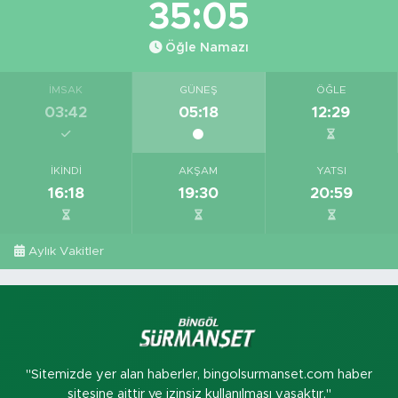
35:04
Öğle Namazı
İMSAK
GÜNEŞ
ÖĞLE
03:42
05:18
12:29
İKINDI
AKŞAM
YATSI
16:18
19:30
20:59
Aylık Vakitler
"Sitemizde yer alan haberler, bingolsurmanset.com haber
sitesine aittir ve izinsiz kullanılması yasaktır."