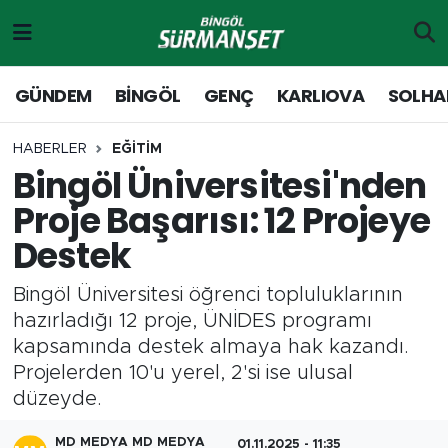
Gündem
Merkez Nöbetçi Eczaneler
GÜNDEM
BİNGÖL
GENÇ
KARLIOVA
SOLHA
Genç
Merkez Hava Durumu
HABERLER
EĞİTİM
Bingöl Üniversitesi'nden
Solhan
Merkez Trafik Yoğunluk Haritası
Proje Başarısı: 12 Projeye
Karlıova
Süper Lig Puan Durumu ve Fikstür
Destek
Adaklı-Kiğı
Tüm Manşetler
Bingöl Üniversitesi öğrenci topluluklarının
hazırladığı 12 proje, ÜNİDES programı
Yayladere-Yedisu
Son Dakika Haberleri
kapsamında destek almaya hak kazandı.
Projelerden 10'u yerel, 2'si ise ulusal
MD Prestij Dergisi
Haber Arşivi
düzeyde.
Siyaset
MD MEDYA MD MEDYA
01.11.2025 - 11:35