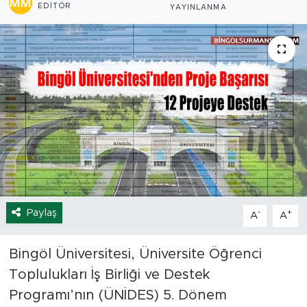
EDITÖR
YAYINLANMA
Spor
Yaşam
Sağlık
Eğitim
Ekonomi
Hava Durumu
Paylaş
-
+
A
A
Tavz Der
Bingöl Üniversitesi, Üniversite Öğrenci
Bingöl Kaza Haberleri
Toplulukları İş Birliği ve Destek
Programı’nın (ÜNİDES) 5. Dönem