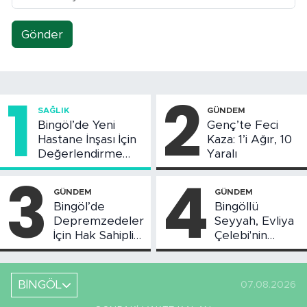
Gönder
1
2
SAĞLIK
GÜNDEM
Bingöl’de Yeni
Genç’te Feci
Hastane İnşası İçin
Kaza: 1’i Ağır, 10
Değerlendirme
Yaralı
Toplantısı Yapıldı
3
4
GÜNDEM
GÜNDEM
Bingöl’de
Bingöllü
Depremzedeler
Seyyah, Evliya
İçin Hak Sahipliği
Çelebi'nin
Askı Süreci
Bahsettiği
Başladı
Bingöl'deki O
Yeri
BİNGÖL
07.08.2026
Görüntüledi