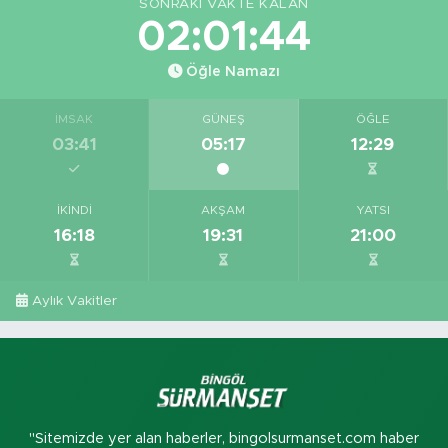
SONRAKI VAKTE KALAN
02:01:43
Öğle Namazı
İMSAK
GÜNEŞ
ÖĞLE
03:41
05:17
12:29
İKINDI
AKŞAM
YATSI
16:18
19:31
21:00
Aylık Vakitler
"Sitemizde yer alan haberler, bingolsurmanset.com haber