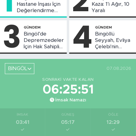
1
2
Hastane İnşası İçin
Kaza: 1’i Ağır, 10
Değerlendirme
Yaralı
Toplantısı Yapıldı
3
4
GÜNDEM
GÜNDEM
Bingöl’de
Bingöllü
Depremzedeler
Seyyah, Evliya
İçin Hak Sahipliği
Çelebi'nin
Askı Süreci
Bahsettiği
Başladı
Bingöl'deki O
Yeri
BİNGÖL
07.08.2026
Görüntüledi
SONRAKI VAKTE KALAN
06:25:51
İmsak Namazı
İMSAK
GÜNEŞ
ÖĞLE
03:41
05:17
12:29