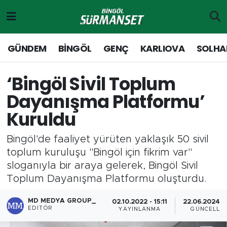
Gündem
Merkez Nöbetçi Eczaneler
GÜNDEM
BİNGÖL
GENÇ
KARLIOVA
SOLHA
Genç
Merkez Hava Durumu
‘Bingöl Sivil Toplum
Solhan
Merkez Trafik Yoğunluk Haritası
Dayanışma Platformu’
Kuruldu
Karlıova
Süper Lig Puan Durumu ve Fikstür
Bingöl'de faaliyet yürüten yaklaşık 50 sivil
Adaklı-Kiğı
Tüm Manşetler
toplum kuruluşu "Bingöl için fikrim var"
sloganıyla bir araya gelerek, Bingöl Sivil
Yayladere-Yedisu
Son Dakika Haberleri
Toplum Dayanışma Platformu oluşturdu.
MD Prestij Dergisi
Haber Arşivi
MD MEDYA GROUP_
02.10.2022 - 15:11
22.06.2024 - 
EDITÖR
YAYINLANMA
GÜNCELLE
Siyaset