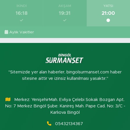
İKINDI
AKŞAM
YATSI
16:18
19:31
21:00
Aylık Vakitler
"Sitemizde yer alan haberler, bingolsurmanset.com haber
sitesine aittir ve izinsiz kullanılması yasaktır."
Merkez: YenişehirMah. Evliya Çelebi Sokak Bozgan Apt.
No: 7 Merkez Bingöl Şube: Kanireş Mah. Pape Cad. No: 3/C -
Karlıova Bingöl
05432134367