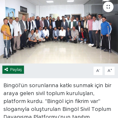
Spor
Yaşam
Sağlık
Eğitim
Ekonomi
Paylaş
-
+
A
A
Hava Durumu
Bingöl'ün sorunlarına katkı sunmak için bir
Tavz Der
araya gelen sivil toplum kuruluşları,
platform kurdu. "Bingöl için fikrim var"
Bingöl Kaza Haberleri
sloganıyla oluşturulan Bingöl Sivil Toplum
Dayanışma Platformu'nun tanıtım