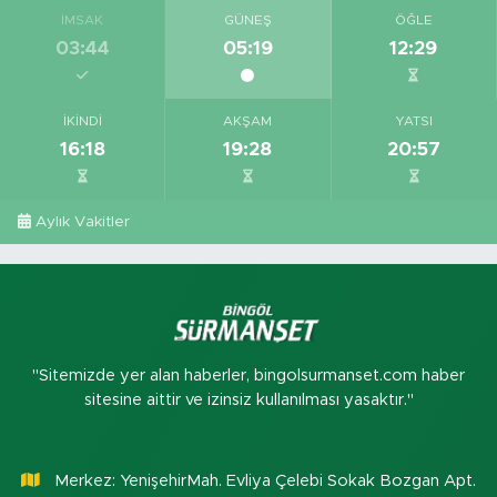
İMSAK
GÜNEŞ
ÖĞLE
03:44
05:19
12:29
İKINDI
AKŞAM
YATSI
16:18
19:28
20:57
Aylık Vakitler
"Sitemizde yer alan haberler, bingolsurmanset.com haber
sitesine aittir ve izinsiz kullanılması yasaktır."
Merkez: YenişehirMah. Evliya Çelebi Sokak Bozgan Apt.