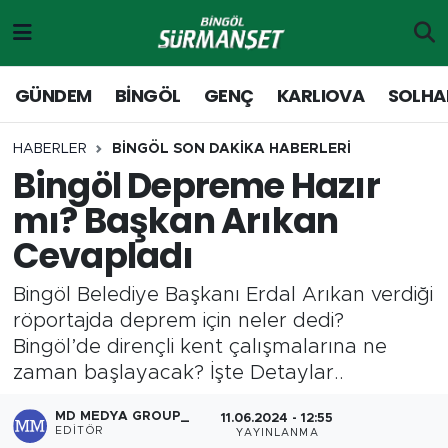
Gündem
Merkez Nöbetçi Eczaneler
GÜNDEM
BİNGÖL
GENÇ
KARLIOVA
SOLHA
Genç
Merkez Hava Durumu
HABERLER
BİNGÖL SON DAKİKA HABERLERİ
Bingöl Depreme Hazır
Solhan
Merkez Trafik Yoğunluk Haritası
mı? Başkan Arıkan
Karlıova
Süper Lig Puan Durumu ve Fikstür
Cevapladı
Adaklı-Kiğı
Tüm Manşetler
Bingöl Belediye Başkanı Erdal Arıkan verdiği
röportajda deprem için neler dedi?
Yayladere-Yedisu
Son Dakika Haberleri
Bingöl’de dirençli kent çalışmalarına ne
zaman başlayacak? İşte Detaylar..
MD Prestij Dergisi
Haber Arşivi
MD MEDYA GROUP_
11.06.2024 - 12:55
Siyaset
EDITÖR
YAYINLANMA