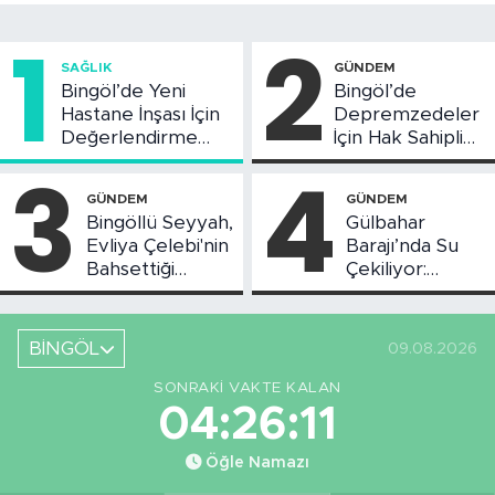
1
2
SAĞLIK
GÜNDEM
Bingöl’de Yeni
Bingöl’de
Hastane İnşası İçin
Depremzedeler
Değerlendirme
İçin Hak Sahipliği
Toplantısı Yapıldı
Askı Süreci
3
4
Başladı
GÜNDEM
GÜNDEM
Bingöllü Seyyah,
Gülbahar
Evliya Çelebi'nin
Barajı’nda Su
Bahsettiği
Çekiliyor:
Bingöl'deki O
Piknikçi Sayısı
Yeri Görüntüledi
Azaldı
BİNGÖL
09.08.2026
SONRAKI VAKTE KALAN
04:26:10
Öğle Namazı