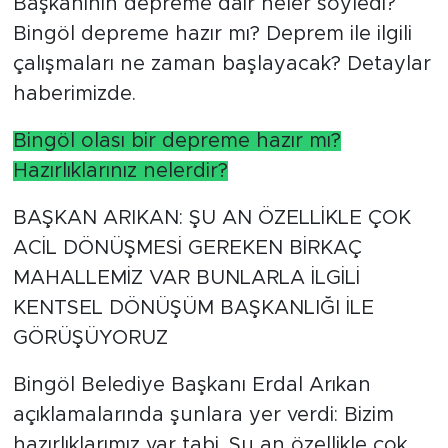
Başkanının depreme dair neler söyledi?
Bingöl depreme hazır mı? Deprem ile ilgili
çalışmaları ne zaman başlayacak? Detaylar
haberimizde.
Bingöl olası bir depreme hazır mı?
Hazırlıklarınız nelerdir?
BAŞKAN ARIKAN: ŞU AN ÖZELLİKLE ÇOK
ACİL DÖNÜŞMESİ GEREKEN BİRKAÇ
MAHALLEMİZ VAR BUNLARLA İLGİLİ
KENTSEL DÖNÜŞÜM BAŞKANLIĞI İLE
GÖRÜŞÜYORUZ
Bingöl Belediye Başkanı Erdal Arıkan
açıklamalarında şunlara yer verdi: Bizim
hazırlıklarımız var tabi. Şu an özellikle çok