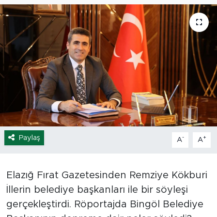
Spor
Yaşam
Sağlık
Eğitim
Ekonomi
Paylaş
-
+
A
A
Hava Durumu
Tavz Der
Elazığ Fırat Gazetesinden Remziye Kökburi
İllerin belediye başkanları ile bir söyleşi
Bingöl Kaza Haberleri
gerçekleştirdi. Röportajda Bingöl Belediye