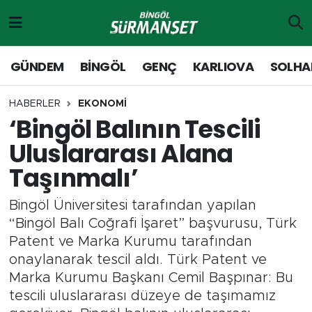
Gündem
Merkez Nöbetçi Eczaneler
GÜNDEM
BİNGÖL
GENÇ
KARLIOVA
SOLHA
Genç
Merkez Hava Durumu
HABERLER
EKONOMİ
‘Bingöl Balının Tescili
Solhan
Merkez Trafik Yoğunluk Haritası
Uluslararası Alana
Karlıova
Süper Lig Puan Durumu ve Fikstür
Taşınmalı’
Adaklı-Kiğı
Tüm Manşetler
Bingöl Üniversitesi tarafından yapılan
“Bingöl Balı Coğrafi İşaret” başvurusu, Türk
Yayladere-Yedisu
Son Dakika Haberleri
Patent ve Marka Kurumu tarafından
onaylanarak tescil aldı. Türk Patent ve
MD Prestij Dergisi
Haber Arşivi
Marka Kurumu Başkanı Cemil Başpınar: Bu
tescili uluslararası düzeye de taşımamız
Siyaset