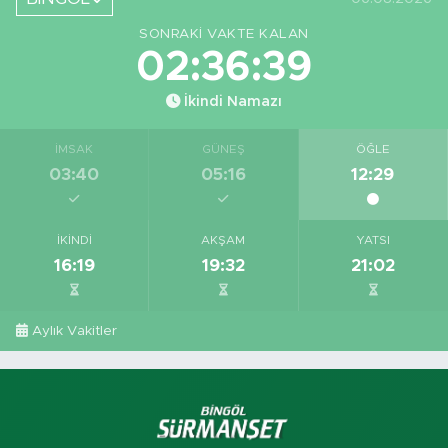
Görüntüledi
SONRAKI VAKTE KALAN
02:36:38
İkindi Namazı
İMSAK
GÜNEŞ
ÖĞLE
03:40
05:16
12:29
İKINDI
AKŞAM
YATSI
16:19
19:32
21:02
Aylık Vakitler