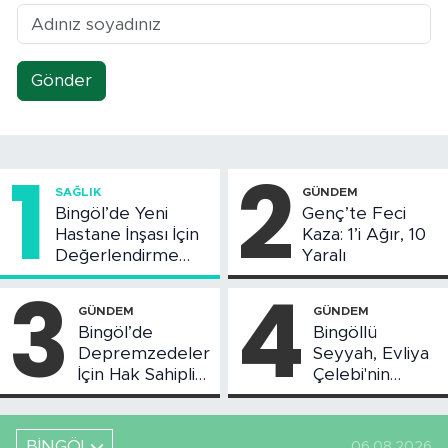
Gönder
1
2
SAĞLIK
GÜNDEM
Bingöl’de Yeni
Genç’te Feci
Hastane İnşası İçin
Kaza: 1’i Ağır, 10
Değerlendirme
Yaralı
Toplantısı Yapıldı
3
4
GÜNDEM
GÜNDEM
Bingöl’de
Bingöllü
Depremzedeler
Seyyah, Evliya
İçin Hak Sahipliği
Çelebi'nin
Askı Süreci
Bahsettiği
Başladı
Bingöl'deki O
Yeri
BİNGÖL
06.08.2026