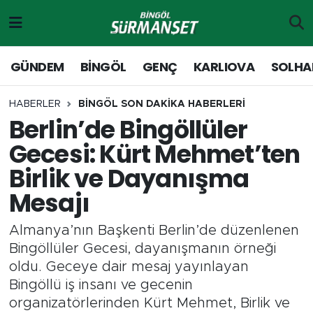
Gündem
Merkez Nöbetçi Eczaneler
GÜNDEM
BİNGÖL
GENÇ
KARLIOVA
SOLHA
Genç
Merkez Hava Durumu
HABERLER
BİNGÖL SON DAKİKA HABERLERİ
Berlin’de Bingöllüler
Solhan
Merkez Trafik Yoğunluk Haritası
Gecesi: Kürt Mehmet’ten
Karlıova
Süper Lig Puan Durumu ve Fikstür
Birlik ve Dayanışma
Mesajı
Adaklı-Kiğı
Tüm Manşetler
Almanya’nın Başkenti Berlin’de düzenlenen
Yayladere-Yedisu
Son Dakika Haberleri
Bingöllüler Gecesi, dayanışmanın örneği
oldu. Geceye dair mesaj yayınlayan
MD Prestij Dergisi
Haber Arşivi
Bingöllü iş insanı ve gecenin
organizatörlerinden Kürt Mehmet, Birlik ve
Siyaset