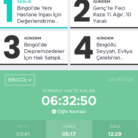
1
2
SAĞLIK
GÜNDEM
Bingöl’de Yeni
Genç’te Feci
Hastane İnşası İçin
Kaza: 1’i Ağır, 10
Değerlendirme
Yaralı
Toplantısı Yapıldı
3
4
GÜNDEM
GÜNDEM
Bingöl’de
Bingöllü
Depremzedeler
Seyyah, Evliya
İçin Hak Sahipliği
Çelebi'nin
Askı Süreci
Bahsettiği
Başladı
Bingöl'deki O
Yeri
BİNGÖL
07.08.2026
Görüntüledi
SONRAKI VAKTE KALAN
06:32:50
Öğle Namazı
İMSAK
GÜNEŞ
ÖĞLE
03:41
05:17
12:29