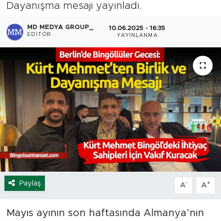
Dayanışma mesajı yayınladı.
Spor
MD MEDYA GROUP_
10.06.2025 - 16:35
EDITÖR
YAYINLANMA
Yaşam
Sağlık
Eğitim
Ekonomi
Hava Durumu
Tavz Der
Paylaş
-
+
A
A
Bingöl Kaza Haberleri
Mayıs ayının son haftasında Almanya’nın