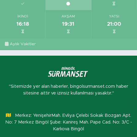
İKINDI
AKŞAM
YATSI
16:18
19:31
21:00
Aylık Vakitler
"Sitemizde yer alan haberler, bingolsurmanset.com haber
sitesine aittir ve izinsiz kullanılması yasaktır."
Merkez: YenişehirMah. Evliya Çelebi Sokak Bozgan Apt.
No: 7 Merkez Bingöl Şube: Kanireş Mah. Pape Cad. No: 3/C -
Karlıova Bingöl