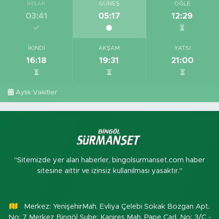
İMSAK
GÜNEŞ
ÖĞLE
03:41
05:17
12:29
İKINDI
AKŞAM
YATSI
16:18
19:31
21:00
Aylık Vakitler
"Sitemizde yer alan haberler, bingolsurmanset.com haber
sitesine aittir ve izinsiz kullanılması yasaktır."
Merkez: YenişehirMah. Evliya Çelebi Sokak Bozgan Apt.
No: 7 Merkez Bingöl Şube: Kanireş Mah. Pape Cad. No: 3/C -