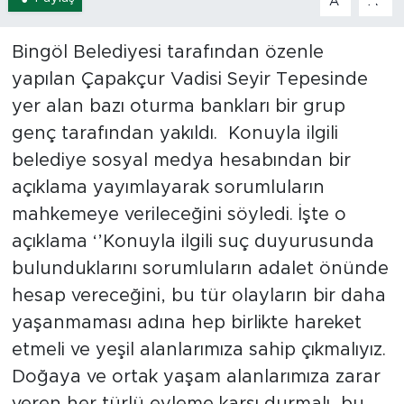
A
A
Spor
Bingöl Belediyesi tarafından özenle
yapılan Çapakçur Vadisi Seyir Tepesinde
Yaşam
yer alan bazı oturma bankları bir grup
Sağlık
genç tarafından yakıldı. Konuyla ilgili
belediye sosyal medya hesabından bir
Eğitim
açıklama yayımlayarak sorumluların
mahkemeye verileceğini söyledi. İşte o
Ekonomi
açıklama ‘’Konuyla ilgili suç duyurusunda
Hava Durumu
bulunduklarını sorumluların adalet önünde
hesap vereceğini, bu tür olayların bir daha
Tavz Der
yaşanmaması adına hep birlikte hareket
etmeli ve yeşil alanlarımıza sahip çıkmalıyız.
Bingöl Kaza Haberleri
Doğaya ve ortak yaşam alanlarımıza zarar
veren her türlü eyleme karşı durmalı, bu