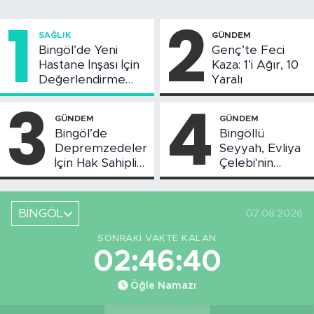
1
2
SAĞLIK
GÜNDEM
Bingöl’de Yeni
Genç’te Feci
Hastane İnşası İçin
Kaza: 1’i Ağır, 10
Değerlendirme
Yaralı
Toplantısı Yapıldı
3
4
GÜNDEM
GÜNDEM
Bingöl’de
Bingöllü
Depremzedeler
Seyyah, Evliya
İçin Hak Sahipliği
Çelebi'nin
Askı Süreci
Bahsettiği
Başladı
Bingöl'deki O
Yeri
BİNGÖL
07.08.2026
Görüntüledi
SONRAKI VAKTE KALAN
02:46:40
Öğle Namazı