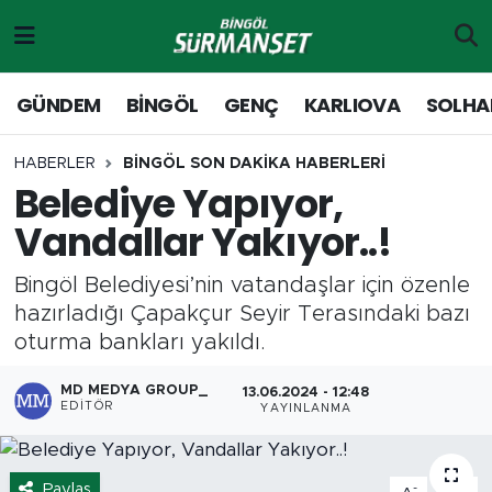
Gündem
Merkez Nöbetçi Eczaneler
GÜNDEM
BİNGÖL
GENÇ
KARLIOVA
SOLHA
Genç
Merkez Hava Durumu
HABERLER
BİNGÖL SON DAKİKA HABERLERİ
Belediye Yapıyor,
Solhan
Merkez Trafik Yoğunluk Haritası
Vandallar Yakıyor..!
Karlıova
Süper Lig Puan Durumu ve Fikstür
Bingöl Belediyesi’nin vatandaşlar için özenle
Adaklı-Kiğı
Tüm Manşetler
hazırladığı Çapakçur Seyir Terasındaki bazı
oturma bankları yakıldı.
Yayladere-Yedisu
Son Dakika Haberleri
MD MEDYA GROUP_
13.06.2024 - 12:48
EDITÖR
YAYINLANMA
MD Prestij Dergisi
Haber Arşivi
Siyaset
Paylaş
-
+