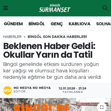
Gündem
Merkez Nöbetçi Eczaneler
GÜNDEM
BİNGÖL
GENÇ
KARLIOVA
SOLHA
Genç
Merkez Hava Durumu
HABERLER
BİNGÖL SON DAKİKA HABERLERİ
Beklenen Haber Geldi:
Solhan
Merkez Trafik Yoğunluk Haritası
Okullar Yarın da Tatil
Karlıova
Süper Lig Puan Durumu ve Fikstür
Bingöl genelinde etkisini sürdüren yoğun
Adaklı-Kiğı
Tüm Manşetler
kar yağışı ve olumsuz hava koşulları
nedeniyle eğitime bir gün daha ara verildi
Yayladere-Yedisu
Son Dakika Haberleri
MD MEDYA MD MEDYA
12.01.2026 - 21:24
EDITÖR
YAYINLANMA
MD Prestij Dergisi
Haber Arşivi
Siyaset