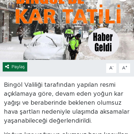
Spor
Yaşam
Sağlık
Eğitim
Paylaş
-
+
A
A
Ekonomi
Bingöl Valiliği tarafından yapılan resmi
Hava Durumu
açıklamaya göre, devam eden yoğun kar
Tavz Der
yağışı ve beraberinde beklenen olumsuz
hava şartları nedeniyle ulaşımda aksamalar
Bingöl Kaza Haberleri
yaşanabileceği değerlendirildi.