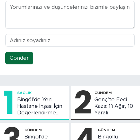
Gönder
1
2
SAĞLIK
GÜNDEM
Bingöl’de Yeni
Genç’te Feci
Hastane İnşası İçin
Kaza: 1’i Ağır, 10
Değerlendirme
Yaralı
Toplantısı Yapıldı
3
4
GÜNDEM
GÜNDEM
Bingöl’de
Bingöllü