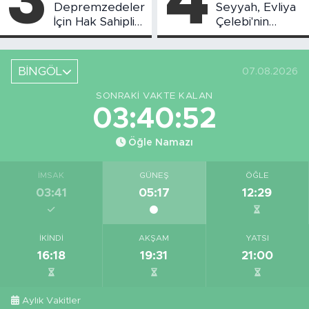
Depremzedeler
Seyyah, Evliya
İçin Hak Sahipliği
Çelebi'nin
Askı Süreci
Bahsettiği
Başladı
Bingöl'deki O
Yeri
BİNGÖL
07.08.2026
Görüntüledi
SONRAKI VAKTE KALAN
03:40:51
Öğle Namazı
İMSAK
GÜNEŞ
ÖĞLE
03:41
05:17
12:29
İKINDI
AKŞAM
YATSI
16:18
19:31
21:00
Aylık Vakitler