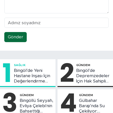
Gönder
1
2
SAĞLIK
GÜNDEM
Bingöl’de Yeni
Bingöl’de
Hastane İnşası İçin
Depremzedeler
Değerlendirme
İçin Hak Sahipliği
Toplantısı Yapıldı
Askı Süreci
3
4
Başladı
GÜNDEM
GÜNDEM
Bingöllü Seyyah,
Gülbahar
Evliya Çelebi'nin
Barajı’nda Su
Bahsettiği
Çekiliyor: