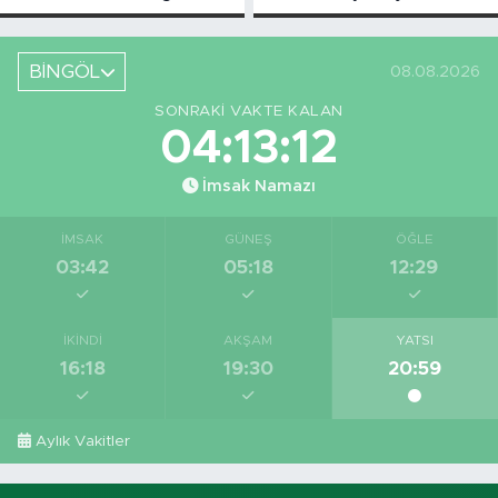
Bingöl'deki O
Piknikçi Sayısı
Yeri Görüntüledi
Azaldı
BİNGÖL
08.08.2026
SONRAKI VAKTE KALAN
04:13:11
İmsak Namazı
İMSAK
GÜNEŞ
ÖĞLE
03:42
05:18
12:29
İKINDI
AKŞAM
YATSI
16:18
19:30
20:59
Aylık Vakitler