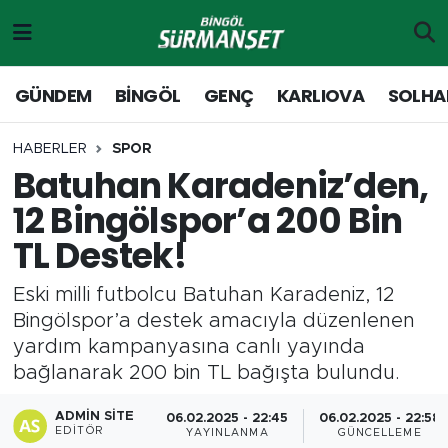
Gündem
Merkez Nöbetçi Eczaneler
GÜNDEM
BİNGÖL
GENÇ
KARLIOVA
SOLHA
Genç
Merkez Hava Durumu
HABERLER
SPOR
Batuhan Karadeniz’den,
Solhan
Merkez Trafik Yoğunluk Haritası
12 Bingölspor’a 200 Bin
Karlıova
Süper Lig Puan Durumu ve Fikstür
TL Destek!
Adaklı-Kiğı
Tüm Manşetler
Eski milli futbolcu Batuhan Karadeniz, 12
Bingölspor’a destek amacıyla düzenlenen
Yayladere-Yedisu
Son Dakika Haberleri
yardım kampanyasına canlı yayında
bağlanarak 200 bin TL bağışta bulundu.
MD Prestij Dergisi
Haber Arşivi
ADMIN SITE
06.02.2025 - 22:45
06.02.2025 - 22:58
Siyaset
EDITÖR
YAYINLANMA
GÜNCELLEME