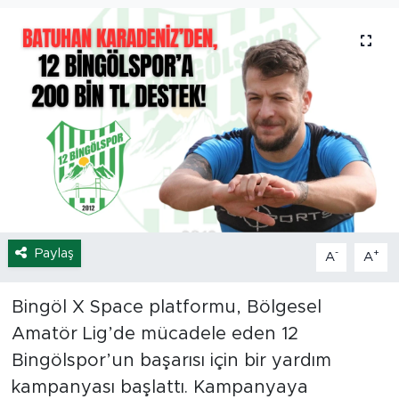
Spor
Yaşam
Sağlık
Eğitim
Ekonomi
Paylaş
-
+
A
A
Hava Durumu
Tavz Der
Bingöl X Space platformu, Bölgesel
Amatör Lig’de mücadele eden 12
Bingöl Kaza Haberleri
Bingölspor’un başarısı için bir yardım
kampanyası başlattı. Kampanyaya