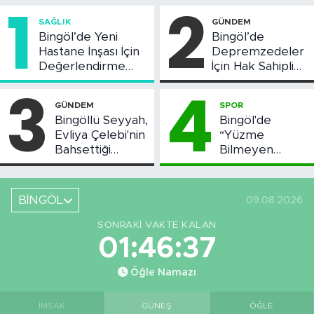
1
2
SAĞLIK
GÜNDEM
Bingöl’de Yeni
Bingöl’de
Hastane İnşası İçin
Depremzedeler
Değerlendirme
İçin Hak Sahipliği
Toplantısı Yapıldı
Askı Süreci
3
4
Başladı
GÜNDEM
SPOR
Bingöllü Seyyah,
Bingöl'de
Evliya Çelebi'nin
“Yüzme
Bahsettiği
Bilmeyen
Bingöl'deki O
Kalmasın”
Yeri Görüntüledi
Projesi Devam
Ediyor
BİNGÖL
09.08.2026
SONRAKI VAKTE KALAN
01:46:37
Öğle Namazı
İMSAK
GÜNEŞ
ÖĞLE