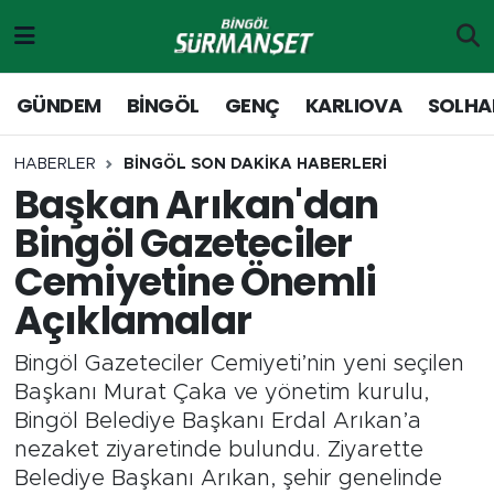
Gündem
Merkez Nöbetçi Eczaneler
GÜNDEM
BİNGÖL
GENÇ
KARLIOVA
SOLHA
Genç
Merkez Hava Durumu
HABERLER
BİNGÖL SON DAKİKA HABERLERİ
Başkan Arıkan'dan
Solhan
Merkez Trafik Yoğunluk Haritası
Bingöl Gazeteciler
Karlıova
Süper Lig Puan Durumu ve Fikstür
Cemiyetine Önemli
Açıklamalar
Adaklı-Kiğı
Tüm Manşetler
Bingöl Gazeteciler Cemiyeti’nin yeni seçilen
Yayladere-Yedisu
Son Dakika Haberleri
Başkanı Murat Çaka ve yönetim kurulu,
Bingöl Belediye Başkanı Erdal Arıkan’a
MD Prestij Dergisi
Haber Arşivi
nezaket ziyaretinde bulundu. Ziyarette
Belediye Başkanı Arıkan, şehir genelinde
Siyaset