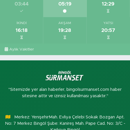
03:44
05:19
12:29
İKINDI
AKŞAM
YATSI
16:18
19:28
20:57
Aylık Vakitler
"Sitemizde yer alan haberler, bingolsurmanset.com haber
sitesine aittir ve izinsiz kullanılması yasaktır."
Merkez: YenişehirMah. Evliya Çelebi Sokak Bozgan Apt.
No: 7 Merkez Bingöl Şube: Kanireş Mah. Pape Cad. No: 3/C -
Karlıova Bingöl