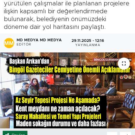
yürütülen çalışmalar ile planlanan projelere
Spor
ilişkin kapsamlı bir değerlendirmede
bulunarak, belediyenin önümüzdeki
Yaşam
döneme dair yol haritasını paylaştı.
MD MEDYA MD MEDYA
Sağlık
29.11.2025 - 12:16
EDITÖR
YAYINLANMA
Eğitim
Ekonomi
Hava Durumu
Tavz Der
Bingöl Kaza Haberleri