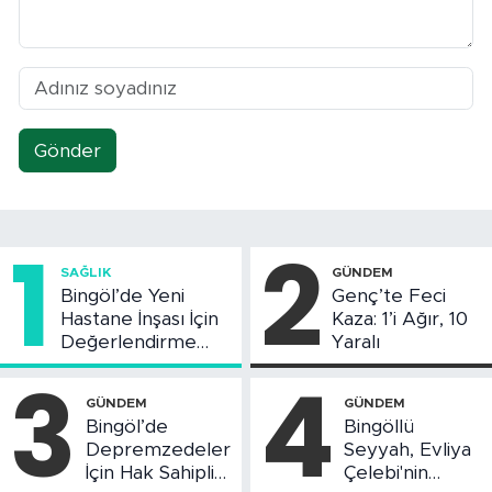
Gönder
1
2
SAĞLIK
GÜNDEM
Bingöl’de Yeni
Genç’te Feci
Hastane İnşası İçin
Kaza: 1’i Ağır, 10
Değerlendirme
Yaralı
Toplantısı Yapıldı
3
4
GÜNDEM
GÜNDEM
Bingöl’de
Bingöllü
Depremzedeler
Seyyah, Evliya
İçin Hak Sahipliği
Çelebi'nin