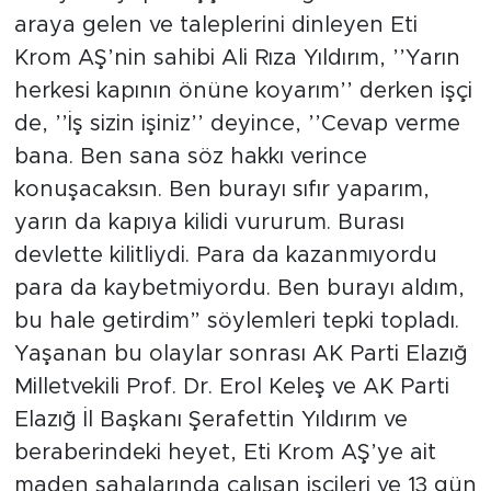
araya gelen ve taleplerini dinleyen Eti
Krom AŞ’nin sahibi Ali Rıza Yıldırım, ’’Yarın
herkesi kapının önüne koyarım’’ derken işçi
de, ’’İş sizin işiniz’’ deyince, ’’Cevap verme
bana. Ben sana söz hakkı verince
konuşacaksın. Ben burayı sıfır yaparım,
yarın da kapıya kilidi vururum. Burası
devlette kilitliydi. Para da kazanmıyordu
para da kaybetmiyordu. Ben burayı aldım,
bu hale getirdim” söylemleri tepki topladı.
Yaşanan bu olaylar sonrası AK Parti Elazığ
Milletvekili Prof. Dr. Erol Keleş ve AK Parti
Elazığ İl Başkanı Şerafettin Yıldırım ve
beraberindeki heyet, Eti Krom AŞ’ye ait
maden sahalarında çalışan işçileri ve 13 gün