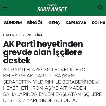
Gündem
Merkez Nöbetçi Eczaneler
GÜNDEM
BİNGÖL
GENÇ
KARLIOVA
SOLHA
Genç
Merkez Hava Durumu
HABERLER
POLİTİKA
AK Parti heyetinden
Solhan
Merkez Trafik Yoğunluk Haritası
grevde olan işçilere
Karlıova
Süper Lig Puan Durumu ve Fikstür
destek
Adaklı-Kiğı
Tüm Manşetler
AK PARTİ ELAZIĞ MİLLETVEKİLİ EROL
KELEŞ VE AK PARTİ İL BAŞKANI
Yayladere-Yedisu
Son Dakika Haberleri
ŞERAFETTİN YILDIRIM İLE BERABERİNDEKİ
HEYET, ETİ KROM AŞ’YE AİT MADEN
MD Prestij Dergisi
Haber Arşivi
SAHALARINDA EYLEM BAŞLATAN İŞÇİLERE
DESTEK ZİYARETİNDE BULUNDU.
Siyaset