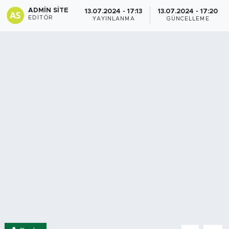
ADMIN SITE
13.07.2024 - 17:13
13.07.2024 - 17:20
Spor
EDITÖR
YAYINLANMA
GÜNCELLEME
Yaşam
Sağlık
Eğitim
Ekonomi
Hava Durumu
Tavz Der
Bingöl Kaza Haberleri