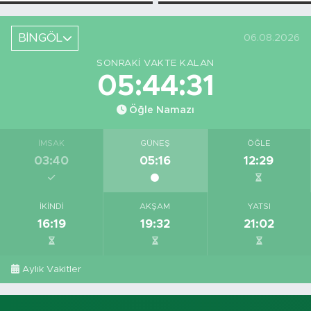
Askı Süreci
Bahsettiği
Başladı
Bingöl'deki O
Yeri
BİNGÖL
06.08.2026
Görüntüledi
SONRAKI VAKTE KALAN
05:44:31
Öğle Namazı
İMSAK
GÜNEŞ
ÖĞLE
03:40
05:16
12:29
İKINDI
AKŞAM
YATSI
16:19
19:32
21:02
Aylık Vakitler