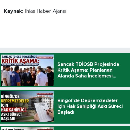
Kaynak:
İhlas Haber Ajansı
Sancak TDİOSB Projesinde
Kritik Aşama: Planlanan
Alanda Saha İncelemesi
Yapıldı
Bingöl’de Depremzedeler
İçin Hak Sahipliği Askı Süreci
Başladı