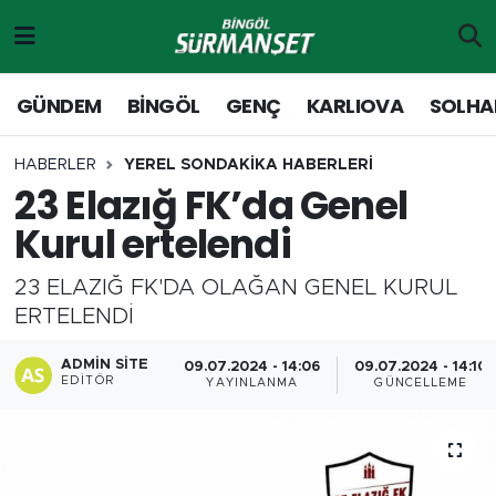
Gündem
Merkez Nöbetçi Eczaneler
GÜNDEM
BİNGÖL
GENÇ
KARLIOVA
SOLHA
Genç
Merkez Hava Durumu
HABERLER
YEREL SONDAKİKA HABERLERİ
23 Elazığ FK’da Genel
Solhan
Merkez Trafik Yoğunluk Haritası
Kurul ertelendi
Karlıova
Süper Lig Puan Durumu ve Fikstür
23 ELAZIĞ FK'DA OLAĞAN GENEL KURUL
Adaklı-Kiğı
Tüm Manşetler
ERTELENDİ
Yayladere-Yedisu
Son Dakika Haberleri
ADMIN SITE
09.07.2024 - 14:06
09.07.2024 - 14:10
EDITÖR
YAYINLANMA
GÜNCELLEME
MD Prestij Dergisi
Haber Arşivi
Siyaset