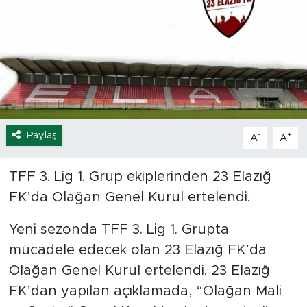
Spor
Yaşam
Sağlık
Eğitim
Paylaş
-
+
A
A
Ekonomi
TFF 3. Lig 1. Grup ekiplerinden 23 Elazığ
FK’da Olağan Genel Kurul ertelendi.
Hava Durumu
Yeni sezonda TFF 3. Lig 1. Grupta
Tavz Der
mücadele edecek olan 23 Elazığ FK’da
Bingöl Kaza Haberleri
Olağan Genel Kurul ertelendi. 23 Elazığ
FK’dan yapılan açıklamada, “Olağan Mali