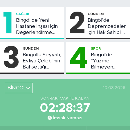
1
2
SAĞLIK
GÜNDEM
Bingöl’de Yeni
Bingöl’de
Hastane İnşası İçin
Depremzedeler
Değerlendirme
İçin Hak Sahipliği
Toplantısı Yapıldı
Askı Süreci
3
4
Başladı
GÜNDEM
SPOR
Bingöllü Seyyah,
Bingöl'de
Evliya Çelebi'nin
“Yüzme
Bahsettiği
Bilmeyen
Bingöl'deki O
Kalmasın”
Yeri Görüntüledi
Projesi Devam
Ediyor
BİNGÖL
10.08.2026
SONRAKI VAKTE KALAN
02:28:37
İmsak Namazı