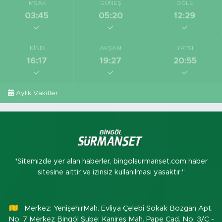
İMSAK
GÜNEŞ
ÖĞLE
03:45
05:20
12:29
İKINDI
AKŞAM
YATSI
16:17
19:27
20:55
Aylık Vakitler
"Sitemizde yer alan haberler, bingolsurmanset.com haber
sitesine aittir ve izinsiz kullanılması yasaktır."
Merkez: YenişehirMah. Evliya Çelebi Sokak Bozgan Apt.
No: 7 Merkez Bingöl Şube: Kanireş Mah. Pape Cad. No: 3/C -