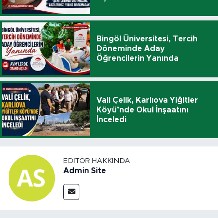
Bingöl Üniversitesi, Tercih
Döneminde Aday
Öğrencilerin Yanında
Vali Çelik, Karlıova Yiğitler
Köyü’nde Okul İnşaatını
İnceledi
EDITÖR HAKKINDA
Admin Site