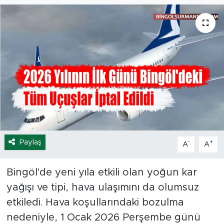
Spor
Yaşam
Sağlık
Eğitim
Ekonomi
Paylaş
-
+
A
A
Hava Durumu
Tavz Der
Bingöl'de yeni yıla etkili olan yoğun kar
yağışı ve tipi, hava ulaşımını da olumsuz
Bingöl Kaza Haberleri
etkiledi. Hava koşullarındaki bozulma
nedeniyle, 1 Ocak 2026 Perşembe günü