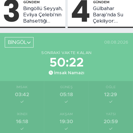
3
4
GÜNDEM
GÜNDEM
Bingöllü Seyyah,
Gülbahar
Evliya Çelebi'nin
Barajı’nda Su
Bahsettiği
Çekiliyor:
Bingöl'deki O
Piknikçi Sayısı
Yeri Görüntüledi
Azaldı
BİNGÖL
08.08.2026
SONRAKI VAKTE KALAN
50:21
İmsak Namazı
İMSAK
GÜNEŞ
ÖĞLE
03:42
05:18
12:29
İKINDI
AKŞAM
YATSI
16:18
19:30
20:59