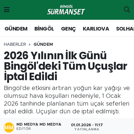
Gündem
Merkez Nöbetçi Eczaneler
GÜNDEM
BİNGÖL
GENÇ
KARLIOVA
SOLHA
Genç
Merkez Hava Durumu
HABERLER
GÜNDEM
2026 Yılının İlk Günü
Solhan
Merkez Trafik Yoğunluk Haritası
Bingöl'deki Tüm Uçuşlar
Karlıova
Süper Lig Puan Durumu ve Fikstür
İptal Edildi
Adaklı-Kiğı
Tüm Manşetler
Bingöl'de etkisini artıran yoğun kar yağışı ve
olumsuz hava koşulları nedeniyle, 1 Ocak
Yayladere-Yedisu
Son Dakika Haberleri
2026 tarihinde planlanan tüm uçak seferleri
iptal edildi. Uçuşlar dün de iptal edilmişti.
MD Prestij Dergisi
Haber Arşivi
MD MEDYA MD MEDYA
01.01.2026 - 11:17
Siyaset
EDITÖR
YAYINLANMA