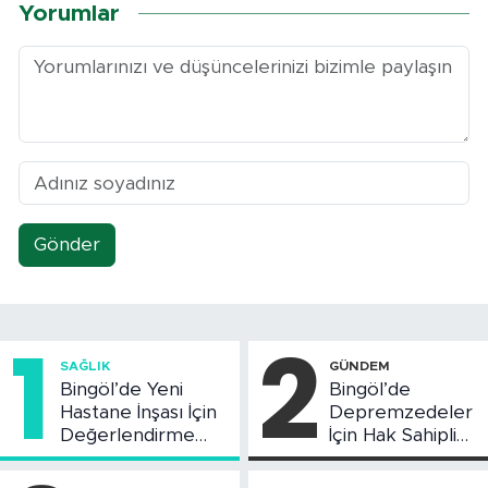
Yorumlar
Gönder
1
2
SAĞLIK
GÜNDEM
Bingöl’de Yeni
Bingöl’de
Hastane İnşası İçin
Depremzedeler
Değerlendirme
İçin Hak Sahipliği
Toplantısı Yapıldı
Askı Süreci
Başladı