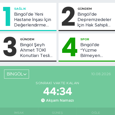
1
2
SAĞLIK
GÜNDEM
Bingöl’de Yeni
Bingöl’de
Hastane İnşası İçin
Depremzedeler
Değerlendirme
İçin Hak Sahipliği
Toplantısı Yapıldı
Askı Süreci
3
4
Başladı
GÜNDEM
SPOR
Bingöl Şeyh
Bingöl'de
Ahmet TOKİ
“Yüzme
Konutları Teslim
Bilmeyen
Ediliyor: İşte
Kalmasın”
Teslim Tarihi
Projesi Devam
Ediyor
BİNGÖL
10.08.2026
SONRAKI VAKTE KALAN
44:33
Akşam Namazı
İMSAK
GÜNEŞ
ÖĞLE