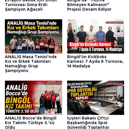
Efrayim Bebek İçin Umut
Bingöl'de “Yüzme
Turnuvası Sona Erdi:
Bilmeyen Kalmasın”
Şampiyon Ağaçeli
Projesi Devam Ediyor
ANALİG Masa Tenisi’nde
Bingöl'ün Kickboks
Kız ve Erkek Takımları
Karnesi: 7 Ayda 6 Turnuva,
Namağlup Grup
14 Madalya
Şampiyonu
ANALİG Bocce’de Bingöl
İçişleri Bakanı Çiftçi
Kız Takımı Türkiye 3.’sü
Başkanlığında Spor
Oldu
Güvenliği Toplantısı