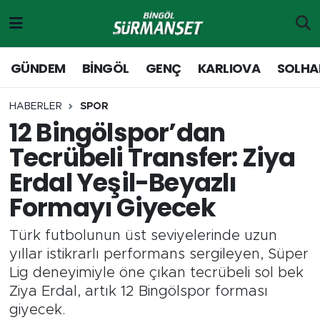
Gündem
Merkez Nöbetçi Eczaneler
GÜNDEM
BİNGÖL
GENÇ
KARLIOVA
SOLHA
Genç
Merkez Hava Durumu
HABERLER
SPOR
12 Bingölspor’dan
Solhan
Merkez Trafik Yoğunluk Haritası
Tecrübeli Transfer: Ziya
Karlıova
Süper Lig Puan Durumu ve Fikstür
Erdal Yeşil-Beyazlı
Formayı Giyecek
Adaklı-Kiğı
Tüm Manşetler
Türk futbolunun üst seviyelerinde uzun
Yayladere-Yedisu
Son Dakika Haberleri
yıllar istikrarlı performans sergileyen, Süper
Lig deneyimiyle öne çıkan tecrübeli sol bek
MD Prestij Dergisi
Haber Arşivi
Ziya Erdal, artık 12 Bingölspor forması
giyecek.
Siyaset