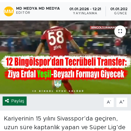
MD MEDYA MD MEDYA
01.01.2026 - 12:21
01.01.2026 
Spor
EDITÖR
YAYINLANMA
GÜNCEL
Yaşam
Sağlık
Eğitim
Ekonomi
Hava Durumu
Tavz Der
Paylaş
-
+
A
A
Bingöl Kaza Haberleri
Kariyerinin 15 yılını Sivasspor’da geçiren,
uzun süre kaptanlık yapan ve Süper Lig’de