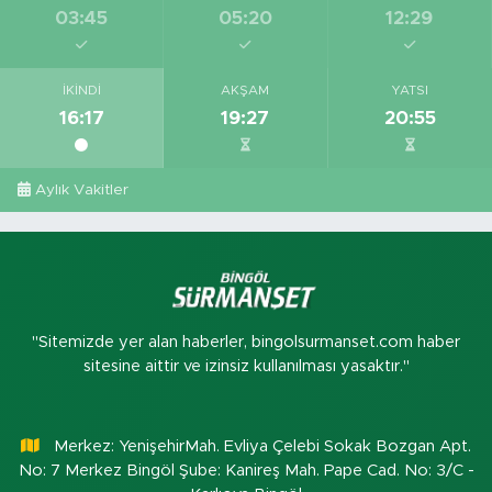
03:45
05:20
12:29
İKINDI
AKŞAM
YATSI
16:17
19:27
20:55
Aylık Vakitler
"Sitemizde yer alan haberler, bingolsurmanset.com haber
sitesine aittir ve izinsiz kullanılması yasaktır."
Merkez: YenişehirMah. Evliya Çelebi Sokak Bozgan Apt.
No: 7 Merkez Bingöl Şube: Kanireş Mah. Pape Cad. No: 3/C -