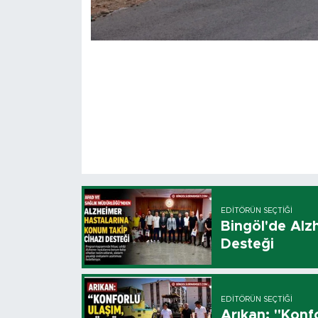
EDITÖRÜN SEÇTIĞI
Bingöl'de Alz
Desteği
EDITÖRÜN SEÇTIĞI
Arıkan: "Konfo