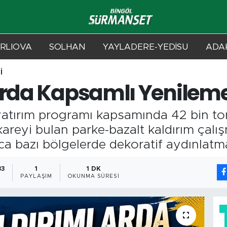
RLIOVA
SOLHAN
YAYLADERE-YEDİSU
ADAK
İ
arda Kapsamlı Yenilem
 yatırım programı kapsamında 42 bin to
reyi bulan parke-bazalt kaldırım çalış
rıca bazı bölgelerde dekoratif aydınlatm
33
1
1 DK
PAYLAŞIM
OKUNMA SÜRESI