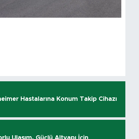
heimer Hastalarına Konum Takip Cihazı
rlu Ulaşım, Güçlü Altyapı İçin