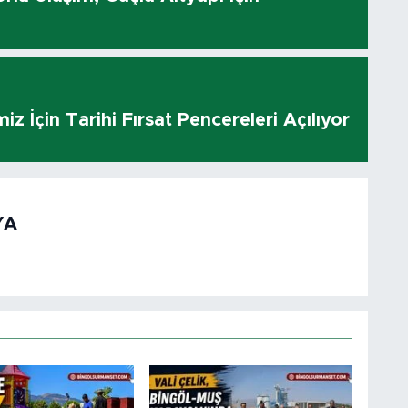
z İçin Tarihi Fırsat Pencereleri Açılıyor
YA