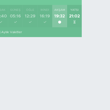
SAK
GÜNEŞ
ÖĞLE
İKINDI
AKŞAM
YATSI
:40
05:16
12:29
16:19
19:32
21:02
Aylık Vakitler