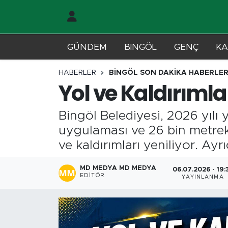
Gündem
Merkez Nöbetçi Eczaneler
GÜNDEM
BİNGÖL
GENÇ
KA
Genç
Merkez Hava Durumu
HABERLER
BİNGÖL SON DAKİKA HABERLER
Yol ve Kaldırıml
Solhan
Merkez Trafik Yoğunluk Haritası
Bingöl Belediyesi, 2026 yılı
Karlıova
Süper Lig Puan Durumu ve Fikstür
uygulaması ve 26 bin metreka
Adaklı-Kiğı
Tüm Manşetler
ve kaldırımları yeniliyor. Ay
Yayladere-Yedisu
Son Dakika Haberleri
MD MEDYA MD MEDYA
06.07.2026 - 19:
EDITÖR
YAYINLANMA
MD Prestij Dergisi
Haber Arşivi
Siyaset