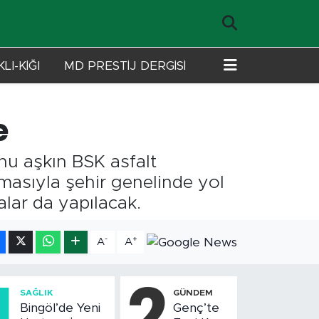
LI-KİĞI
MD PRESTİJ DERGİSİ
e
nu aşkın BSK asfalt
masıyla şehir genelinde yol
alar da yapılacak.
-
+
A
A
1
2
SAĞLIK
GÜNDEM
Bingöl’de Yeni
Genç’te