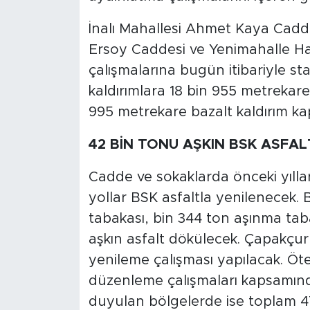
İnalı Mahallesi Ahmet Kaya Cadde
Ersoy Caddesi ve Yenimahalle Ha
çalışmalarına bugün itibariyle sta
kaldırımlara 18 bin 955 metrekare
995 metrekare bazalt kaldırım kap
42 BİN TONU AŞKIN BSK ASFA
Cadde ve sokaklarda önceki yılla
yollar BSK asfaltla yenilenecek.
tabakası, bin 344 ton aşınma ta
aşkın asfalt dökülecek. Çapakçu
yenileme çalışması yapılacak. Ö
düzenleme çalışmaları kapsamında
duyulan bölgelerde ise toplam 473