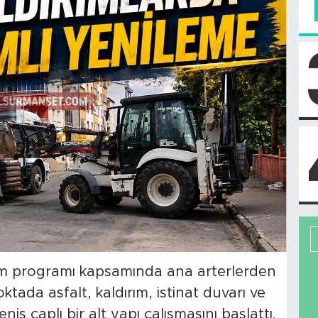
ırım programı kapsamında ana arterlerden
tada asfalt, kaldırım, istinat duvarı ve
iş çaplı bir alt yapı çalışmasını başlattı.