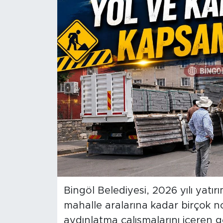
Spor
Yaşam
Sağlık
Eğitim
Ekonomi
Hava Durumu
Tavz Der
Bingöl Belediyesi, 2026 yılı yat
Bingöl Kaza Haberleri
mahalle aralarına kadar birçok nok
aydınlatma çalışmalarını içeren gen