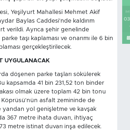
si, Yeşilyurt Mahallesi Mehmet Akif
İM
03
ydar Baylas Caddesi'nde kaldırım
rt verildi. Ayrıca şehir genelinde
 parke taşı kaplaması ve onarımı ile 6 bin
laması gerçekleştirilecek.
LT UYGULANACAK
rda döşenen parke taşları sökülerek
 Bu kapsamda 41 bin 231,52 ton binder
bakası olmak üzere toplam 42 bin tonu
r Köprüsü'nün asfalt zemininde de
te yandan yol genişletme ve kavşak
 367 metre ihata duvarı, ihtiyaç
 metre istinat duvarı inşa edilecek.