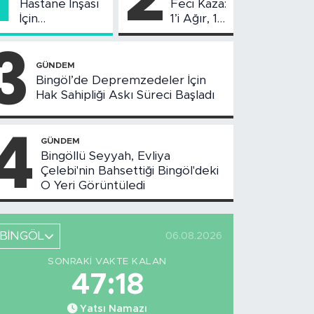
Hastane İnşası
Feci Kaza:
İçin
1’i Ağır, 10
Değerlendirme
Yaralı
3
Toplantısı
Yapıldı
GÜNDEM
Bingöl’de Depremzedeler İçin
Hak Sahipliği Askı Süreci Başladı
4
GÜNDEM
Bingöllü Seyyah, Evliya
Çelebi'nin Bahsettiği Bingöl'deki
O Yeri Görüntüledi
BİNGÖL
06.08.2026
SONRAKI VAKTE KALAN
47:17
Yatsı Namazı