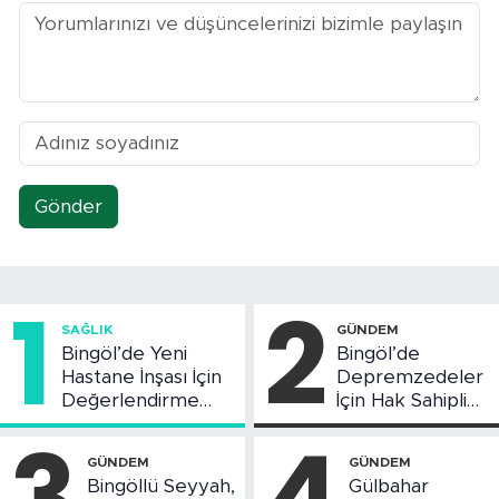
Gönder
1
2
SAĞLIK
GÜNDEM
Bingöl’de Yeni
Bingöl’de
Hastane İnşası İçin
Depremzedeler
Değerlendirme
İçin Hak Sahipliği
Toplantısı Yapıldı
Askı Süreci
3
4
Başladı
GÜNDEM
GÜNDEM
Bingöllü Seyyah,
Gülbahar