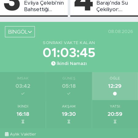
Evliya Çelebi'nin
Barajı’nda Su
Bahsettiği
Çekiliyor:
Bingöl'deki O
Piknikçi Sayısı
Yeri Görüntüledi
Azaldı
BİNGÖL
08.08.2026
SONRAKI VAKTE KALAN
01:03:44
İkindi Namazı
İMSAK
GÜNEŞ
ÖĞLE
03:42
05:18
12:29
İKINDI
AKŞAM
YATSI
16:18
19:30
20:59
Aylık Vakitler