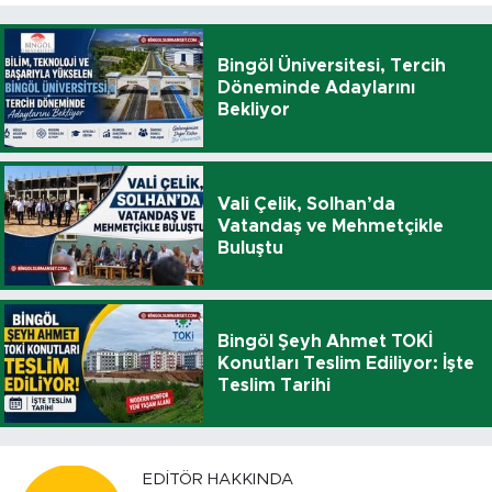
Bingöl Üniversitesi, Tercih
Döneminde Adaylarını
Bekliyor
Vali Çelik, Solhan’da
Vatandaş ve Mehmetçikle
Buluştu
Bingöl Şeyh Ahmet TOKİ
Konutları Teslim Ediliyor: İşte
Teslim Tarihi
EDITÖR HAKKINDA