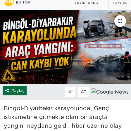
EDITÖR
YAYINLANMA
PAYLAŞI
Spor
Yaşam
Sağlık
Eğitim
Ekonomi
Hava Durumu
Paylaş
-
+
A
A
Tavz Der
Bingöl-Diyarbakır karayolunda, Genç
Bingöl Kaza Haberleri
istikametine gitmekte olan bir araçta
yangın meydana geldi. İhbar üzerine olay