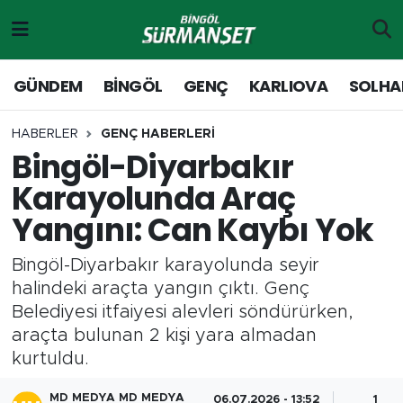
Gündem
Merkez Nöbetçi Eczaneler
GÜNDEM
BİNGÖL
GENÇ
KARLIOVA
SOLHA
Genç
Merkez Hava Durumu
HABERLER
GENÇ HABERLERİ
Bingöl-Diyarbakır
Solhan
Merkez Trafik Yoğunluk Haritası
Karayolunda Araç
Karlıova
Süper Lig Puan Durumu ve Fikstür
Yangını: Can Kaybı Yok
Adaklı-Kiğı
Tüm Manşetler
Bingöl-Diyarbakır karayolunda seyir
halindeki araçta yangın çıktı. Genç
Yayladere-Yedisu
Son Dakika Haberleri
Belediyesi itfaiyesi alevleri söndürürken,
araçta bulunan 2 kişi yara almadan
MD Prestij Dergisi
Haber Arşivi
kurtuldu.
Siyaset
MD MEDYA MD MEDYA
06.07.2026 - 13:52
1