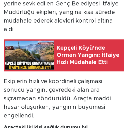
yerine sevk edilen Genç Belediyesi İtfaiye
Müdürlüğü ekipleri, yangına kısa sürede
müdahale ederek alevleri kontrol altına
aldı.
Kepçeli Köyü’nde
Orman Yangını: İtfaiye
Hızlı Müdahale Etti
Ekiplerin hızlı ve koordineli çalışması
sonucu yangın, çevredeki alanlara
sıçramadan söndürüldü. Araçta maddi
hasar oluşurken, yangının büyümesi
engellendi.
Araçtaki iki kişi sağlık durumu iyi