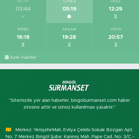
İMSAK
GÜNEŞ
ÖĞLE
03:44
05:19
12:29
İKINDI
AKŞAM
YATSI
16:18
19:28
20:57
Aylık Vakitler
"Sitemizde yer alan haberler, bingolsurmanset.com haber
sitesine aittir ve izinsiz kullanılması yasaktır."
Merkez: YenişehirMah. Evliya Çelebi Sokak Bozgan Apt.
No: 7 Merkez Bingöl Şube: Kanireş Mah. Pape Cad. No: 3/C -