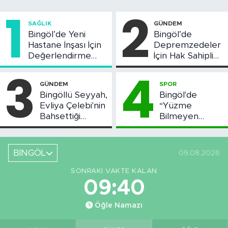
1
2
SAĞLIK
GÜNDEM
Bingöl’de Yeni
Bingöl’de
Hastane İnşası İçin
Depremzedeler
Değerlendirme
İçin Hak Sahipliği
Toplantısı Yapıldı
Askı Süreci
3
4
Başladı
GÜNDEM
SPOR
Bingöllü Seyyah,
Bingöl'de
Evliya Çelebi'nin
“Yüzme
Bahsettiği
Bilmeyen
Bingöl'deki O
Kalmasın”
Yeri Görüntüledi
Projesi Devam
Ediyor
BİNGÖL
09.08.2026
SONRAKI VAKTE KALAN
09:39
Öğle Namazı