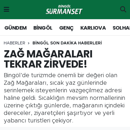
Gündem
Merkez Nöbetçi Eczaneler
GÜNDEM
BİNGÖL
GENÇ
KARLIOVA
SOLHA
Genç
Merkez Hava Durumu
HABERLER
BİNGÖL SON DAKİKA HABERLERİ
ZAĞ MAĞARALARI
Solhan
Merkez Trafik Yoğunluk Haritası
TEKRAR ZİRVEDE!
Karlıova
Süper Lig Puan Durumu ve Fikstür
Bingöl’de turizmde önemli bir değeri olan
Adaklı-Kiğı
Tüm Manşetler
Zağ Mağaraları, sıcak yaz günlerinde
serinlemek isteyenlerin vazgeçilmez adresi
Yayladere-Yedisu
Son Dakika Haberleri
haline geldi. Sıcaklığın mevsim normallerinin
üzerine çıktığı günlerde, mağaranın içindeki
MD Prestij Dergisi
Haber Arşivi
dereceler, ziyaretçileri şaşırtıyor ve yerli
yabancı turistleri çekiyor.
Siyaset