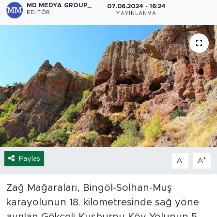
MD MEDYA GROUP_
07.06.2024 - 16:24
EDITÖR
YAYINLANMA
Spor
Yaşam
Sağlık
Eğitim
Ekonomi
Hava Durumu
Paylaş
-
+
A
A
Tavz Der
Zağ Mağaraları, Bingöl-Solhan-Muş
Bingöl Kaza Haberleri
karayolunun 18. kilometresinde sağ yöne
ayrılan Gökçeli-Kuşburnu Köy Yolunun 5.