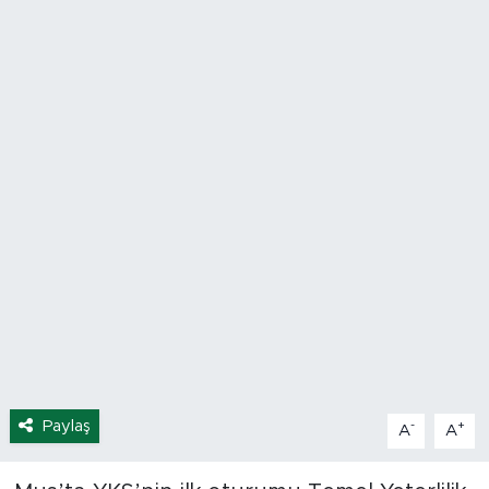
Spor
Yaşam
Sağlık
Eğitim
Ekonomi
Hava Durumu
Tavz Der
Paylaş
Bingöl Kaza Haberleri
-
+
A
A