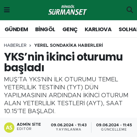
Gündem
Merkez Nöbetçi Eczaneler
GÜNDEM
BİNGÖL
GENÇ
KARLIOVA
SOLHA
Genç
Merkez Hava Durumu
HABERLER
YEREL SONDAKİKA HABERLERİ
YKS’nin ikinci oturumu
Solhan
Merkez Trafik Yoğunluk Haritası
başladı
Karlıova
Süper Lig Puan Durumu ve Fikstür
MUŞ’TA YKS'NİN İLK OTURUMU TEMEL
Adaklı-Kiğı
Tüm Manşetler
YETERLİLİK TESTİNİN (TYT) DÜN
YAPILMASININ ARDINDAN İKİNCİ OTURUM
Yayladere-Yedisu
Son Dakika Haberleri
ALAN YETERLİLİK TESTLERİ (AYT), SAAT
10.15'TE BAŞLADI.
MD Prestij Dergisi
Haber Arşivi
ADMIN SITE
09.06.2024 - 11:43
09.06.2024 - 11:45
EDITÖR
YAYINLANMA
GÜNCELLEME
Siyaset