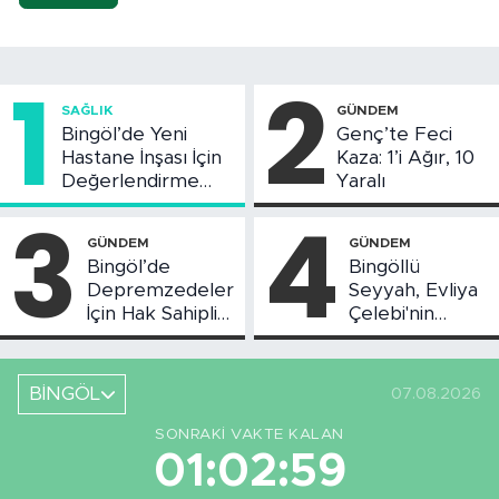
1
2
SAĞLIK
GÜNDEM
Bingöl’de Yeni
Genç’te Feci
Hastane İnşası İçin
Kaza: 1’i Ağır, 10
Değerlendirme
Yaralı
Toplantısı Yapıldı
3
4
GÜNDEM
GÜNDEM
Bingöl’de
Bingöllü
Depremzedeler
Seyyah, Evliya
İçin Hak Sahipliği
Çelebi'nin
Askı Süreci
Bahsettiği
Başladı
Bingöl'deki O
Yeri
BİNGÖL
07.08.2026
Görüntüledi
SONRAKI VAKTE KALAN
01:02:58