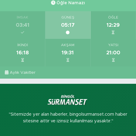
Öğle Namazı
İMSAK
GÜNEŞ
ÖĞLE
03:41
05:17
12:29
İKINDI
AKŞAM
YATSI
16:18
19:31
21:00
Aylık Vakitler
"Sitemizde yer alan haberler, bingolsurmanset.com haber
sitesine aittir ve izinsiz kullanılması yasaktır."