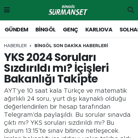
Gündem
Merkez Nöbetçi Eczaneler
GÜNDEM
BİNGÖL
GENÇ
KARLIOVA
SOLHA
Genç
Merkez Hava Durumu
HABERLER
BİNGÖL SON DAKİKA HABERLERİ
YKS 2024 Soruları
Solhan
Merkez Trafik Yoğunluk Haritası
Sızdırıldı mı? İçişleri
Karlıova
Süper Lig Puan Durumu ve Fikstür
Bakanlığı Takipte
Adaklı-Kiğı
Tüm Manşetler
AYT'ye 10 saat kala Türkçe ve matematik
ağırlıklı 24 soru, yurt dışı kaynaklı olduğu
Yayladere-Yedisu
Son Dakika Haberleri
değerlendirilen bir hesap tarafından
Telegram'da paylaşıldı. Bu sorular sınavda
MD Prestij Dergisi
Haber Arşivi
çıktı mı? YKS soruları sızdırıldı mı? Bu
durum 13:15’te sınav bitince netleşecek.
Siyaset