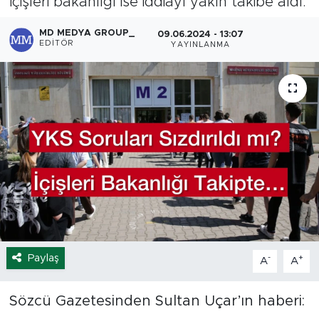
İçişleri bakanlığı ise iddiayı yakın takibe aldı.
Spor
MD MEDYA GROUP_
09.06.2024 - 13:07
EDITÖR
YAYINLANMA
Yaşam
Sağlık
Eğitim
Ekonomi
Hava Durumu
Tavz Der
Paylaş
-
+
A
A
Bingöl Kaza Haberleri
Sözcü Gazetesinden Sultan Uçar’ın haberi: