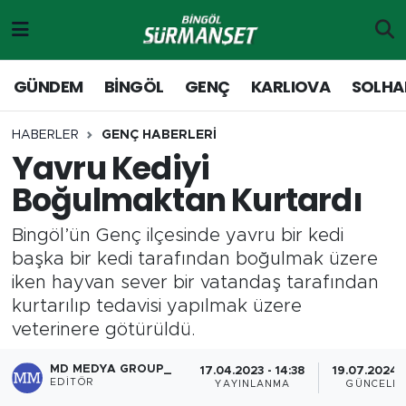
Gündem
Merkez Nöbetçi Eczaneler
GÜNDEM
BİNGÖL
GENÇ
KARLIOVA
SOLHA
Genç
Merkez Hava Durumu
HABERLER
GENÇ HABERLERİ
Yavru Kediyi
Solhan
Merkez Trafik Yoğunluk Haritası
Boğulmaktan Kurtardı
Karlıova
Süper Lig Puan Durumu ve Fikstür
Bingöl’ün Genç ilçesinde yavru bir kedi
Adaklı-Kiğı
Tüm Manşetler
başka bir kedi tarafından boğulmak üzere
iken hayvan sever bir vatandaş tarafından
Yayladere-Yedisu
Son Dakika Haberleri
kurtarılıp tedavisi yapılmak üzere
veterinere götürüldü.
MD Prestij Dergisi
Haber Arşivi
MD MEDYA GROUP_
17.04.2023 - 14:38
19.07.2024 -
EDITÖR
YAYINLANMA
GÜNCELL
Siyaset