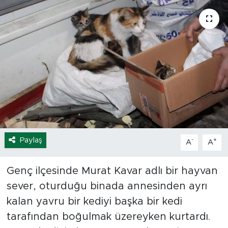
Spor
Yaşam
Sağlık
Eğitim
Ekonomi
Paylaş
-
+
A
A
Hava Durumu
Genç ilçesinde Murat Kavar adlı bir hayvan
Tavz Der
sever, oturduğu binada annesinden ayrı
Bingöl Kaza Haberleri
kalan yavru bir kediyi başka bir kedi
tarafından boğulmak üzereyken kurtardı.