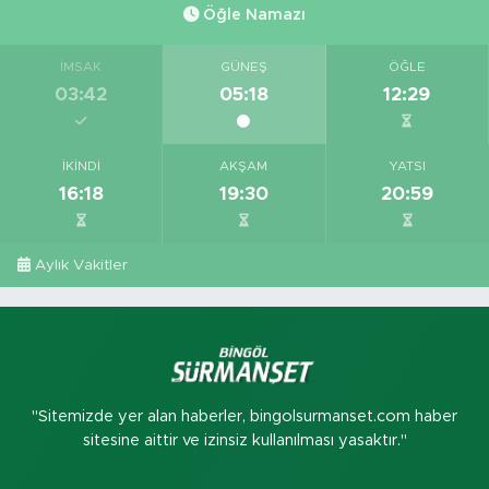
Öğle Namazı
İMSAK
GÜNEŞ
ÖĞLE
03:42
05:18
12:29
İKINDI
AKŞAM
YATSI
16:18
19:30
20:59
Aylık Vakitler
"Sitemizde yer alan haberler, bingolsurmanset.com haber
sitesine aittir ve izinsiz kullanılması yasaktır."