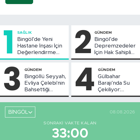
1
2
SAĞLIK
GÜNDEM
Bingöl’de Yeni
Bingöl’de
Hastane İnşası İçin
Depremzedeler
Değerlendirme
İçin Hak Sahipliği
Toplantısı Yapıldı
Askı Süreci
3
4
Başladı
GÜNDEM
GÜNDEM
Bingöllü Seyyah,
Gülbahar
Evliya Çelebi'nin
Barajı’nda Su
Bahsettiği
Çekiliyor:
Bingöl'deki O
Piknikçi Sayısı
Yeri Görüntüledi
Azaldı
BİNGÖL
08.08.2026
SONRAKI VAKTE KALAN
32:59