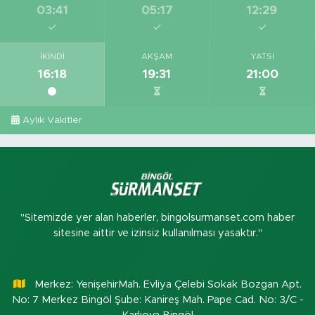
03:41
05:17
12:29
İKINDI
AKŞAM
YATSI
16:18
19:31
21:00
Aylık Vakitler
"Sitemizde yer alan haberler, bingolsurmanset.com haber
sitesine aittir ve izinsiz kullanılması yasaktır."
Merkez: YenişehirMah. Evliya Çelebi Sokak Bozgan Apt.
No: 7 Merkez Bingöl Şube: Kanireş Mah. Pape Cad. No: 3/C -