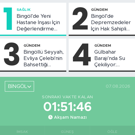
1
2
SAĞLIK
GÜNDEM
Bingöl’de Yeni
Bingöl’de
Hastane İnşası İçin
Depremzedeler
Değerlendirme
İçin Hak Sahipliği
Toplantısı Yapıldı
Askı Süreci
3
4
Başladı
GÜNDEM
GÜNDEM
Bingöllü Seyyah,
Gülbahar
Evliya Çelebi'nin
Barajı’nda Su
Bahsettiği
Çekiliyor:
Bingöl'deki O
Piknikçi Sayısı
Yeri Görüntüledi
Azaldı
BİNGÖL
07.08.2026
SONRAKI VAKTE KALAN
01:51:45
Akşam Namazı
İMSAK
GÜNEŞ
ÖĞLE