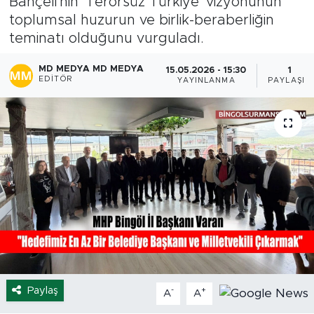
Bahçeli'nin 'Terörsüz Türkiye' vizyonunun
toplumsal huzurun ve birlik-beraberliğin
Spor
teminatı olduğunu vurguladı.
Yaşam
MD MEDYA MD MEDYA
15.05.2026 - 15:30
1
EDITÖR
YAYINLANMA
PAYLAŞIM
Sağlık
Eğitim
Ekonomi
Hava Durumu
Tavz Der
Bingöl Kaza Haberleri
Paylaş
-
+
A
A