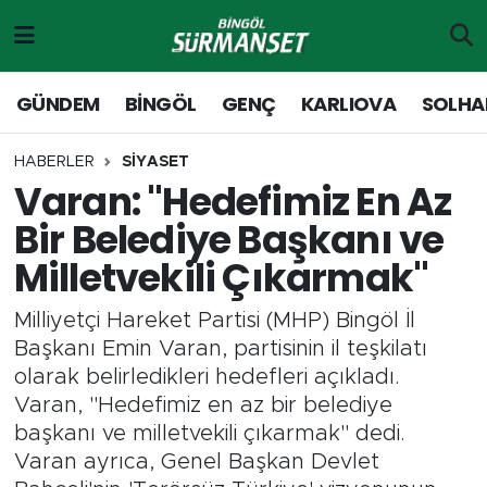
Gündem
Merkez Nöbetçi Eczaneler
GÜNDEM
BİNGÖL
GENÇ
KARLIOVA
SOLHA
Genç
Merkez Hava Durumu
HABERLER
SİYASET
Varan: "Hedefimiz En Az
Solhan
Merkez Trafik Yoğunluk Haritası
Bir Belediye Başkanı ve
Karlıova
Süper Lig Puan Durumu ve Fikstür
Milletvekili Çıkarmak"
Adaklı-Kiğı
Tüm Manşetler
Milliyetçi Hareket Partisi (MHP) Bingöl İl
Başkanı Emin Varan, partisinin il teşkilatı
Yayladere-Yedisu
Son Dakika Haberleri
olarak belirledikleri hedefleri açıkladı.
Varan, "Hedefimiz en az bir belediye
MD Prestij Dergisi
Haber Arşivi
başkanı ve milletvekili çıkarmak" dedi.
Varan ayrıca, Genel Başkan Devlet
Siyaset