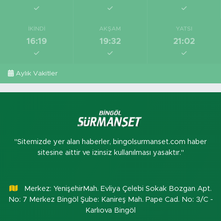
İKINDI
AKŞAM
YATSI
16:19
19:32
21:02
Aylık Vakitler
"Sitemizde yer alan haberler, bingolsurmanset.com haber
sitesine aittir ve izinsiz kullanılması yasaktır."
Merkez: YenişehirMah. Evliya Çelebi Sokak Bozgan Apt.
No: 7 Merkez Bingöl Şube: Kanireş Mah. Pape Cad. No: 3/C -
Karlıova Bingöl