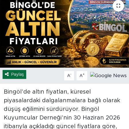
Spor
Yaşam
Sağlık
Eğitim
Ekonomi
Paylaş
-
+
A
A
Hava Durumu
Bingöl’de altın fiyatları, küresel
Tavz Der
piyasalardaki dalgalanmalara bağlı olarak
düşüş eğilimini sürdürüyor. Bingöl
Bingöl Kaza Haberleri
Kuyumcular Derneği’nin 30 Haziran 2026
itibarıyla açıkladığı güncel fiyatlara göre,