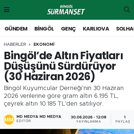
Gündem
Merkez Nöbetçi Eczaneler
GÜNDEM
BİNGÖL
GENÇ
KARLIOVA
SOLHA
Genç
Merkez Hava Durumu
HABERLER
EKONOMİ
Bingöl’de Altın Fiyatları
Solhan
Merkez Trafik Yoğunluk Haritası
Düşüşünü Sürdürüyor
Karlıova
Süper Lig Puan Durumu ve Fikstür
(30 Haziran 2026)
Adaklı-Kiğı
Tüm Manşetler
Bingöl Kuyumcular Derneği’nin 30 Haziran
2026 verilerine göre gram altın 6.195 TL,
Yayladere-Yedisu
Son Dakika Haberleri
çeyrek altın 10.185 TL’den satılıyor.
MD Prestij Dergisi
Haber Arşivi
MD MEDYA MD MEDYA
30.06.2026 - 12:08
1
EDITÖR
YAYINLANMA
PAYLAŞI
Siyaset