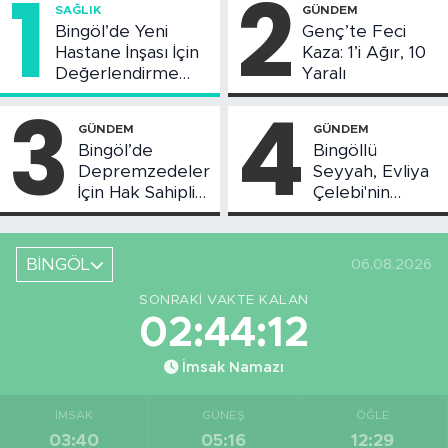
1
2
SAĞLIK
GÜNDEM
Bingöl’de Yeni
Genç’te Feci
Hastane İnşası İçin
Kaza: 1’i Ağır, 10
Değerlendirme
Yaralı
Toplantısı Yapıldı
3
4
GÜNDEM
GÜNDEM
Bingöl’de
Bingöllü
Depremzedeler
Seyyah, Evliya
İçin Hak Sahipliği
Çelebi'nin
Askı Süreci
Bahsettiği
Başladı
Bingöl'deki O
Yeri
BİNGÖL
06.08.2026
Görüntüledi
SONRAKI VAKTE KALAN
02:44:12
İmsak Namazı
İMSAK
GÜNEŞ
ÖĞLE
03:40
05:16
12:29