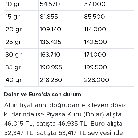
10 gr
54.570
57.000
15 gr
81.855
85.500
20 gr
109.140
114.000
25 gr
136.425
142.500
30 gr
163.710
171.000
35 gr
190.995
199.500
40 gr
218.280
228.000
Dolar ve Euro’da son durum
Altın fiyatlarını doğrudan etkileyen döviz
kurlarında ise Piyasa Kuru (Dolar) alışta
46,015 TL, satışta 46,935 TL; Euro alışta
52,347 TL, satışta 53,417 TL seviyesinde