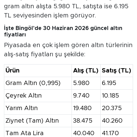
gram altın alışta 5.980 TL, satışta ise 6.195
TL seviyesinden işlem görüyor.
İşte Bingöl’de 30 Haziran 2026 güncel altın
fiyatları
Piyasada en çok işlem gören altın türlerinin
alış-satış fiyatları şu şekilde:
Ürün
Alış (TL)
Satış (TL)
Gram Altın (0,995)
5.980
6.195
Çeyrek Altın
9.740
10.185
Yarım Altın
19.480
20.375
Ziynet (Tam) Altın
38.475
40.260
Tam Ata Lira
40.040
41.170