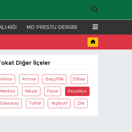
LI-KİĞI
MD PRESTİJ DERGİSİ
okat Diğer İlçeler
Almus
Artova
Başçiftlik
Erbaa
Merkez
Niksar
Pazar
Reşadiye
Sulusaray
Turhal
Yeşilyurt
Zile