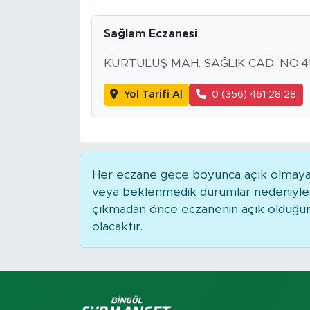
Spor
Sağlam Eczanesi
Yaşam
KURTULUŞ MAH. SAĞLIK CAD. NO:45
Yol Tarifi Al
0 (356) 461 28 28
Sağlık
Eğitim
Ekonomi
Her eczane gece boyunca açık olmayabili
veya beklenmedik durumlar nedeniyle 
Hava Durumu
çıkmadan önce eczanenin açık olduğunu t
olacaktır.
Tavz Der
Bingöl Kaza Haberleri