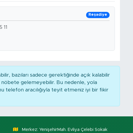
Reşadiye
 11
r, bazıları sadece gerektiğinde açık kalabilir
nöbete gelemeyebilir. Bu nedenle, yola
elefon aracılığıyla teyit etmeniz iyi bir fikir
Merkez: YenişehirMah. Evliya Çelebi Sokak