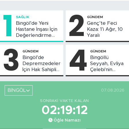
1
2
SAĞLIK
GÜNDEM
Bingöl’de Yeni
Genç’te Feci
Hastane İnşası İçin
Kaza: 1’i Ağır, 10
Değerlendirme
Yaralı
Toplantısı Yapıldı
3
4
GÜNDEM
GÜNDEM
Bingöl’de
Bingöllü
Depremzedeler
Seyyah, Evliya
İçin Hak Sahipliği
Çelebi'nin
Askı Süreci
Bahsettiği
Başladı
Bingöl'deki O
Yeri
BİNGÖL
07.08.2026
Görüntüledi
SONRAKI VAKTE KALAN
02:19:12
Öğle Namazı