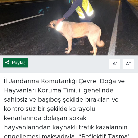
Spor
Yaşam
Sağlık
Eğitim
Paylaş
-
+
A
A
Ekonomi
İl Jandarma Komutanlığı Çevre, Doğa ve
Hava Durumu
Hayvanları Koruma Timi, il genelinde
sahipsiz ve başıboş şekilde bırakılan ve
Tavz Der
kontrolsüz bir şekilde karayolu
kenarlarında dolaşan sokak
Bingöl Kaza Haberleri
hayvanlarından kaynaklı trafik kazalarının
engellemesi maksadıyla “Reflektif Tasma”