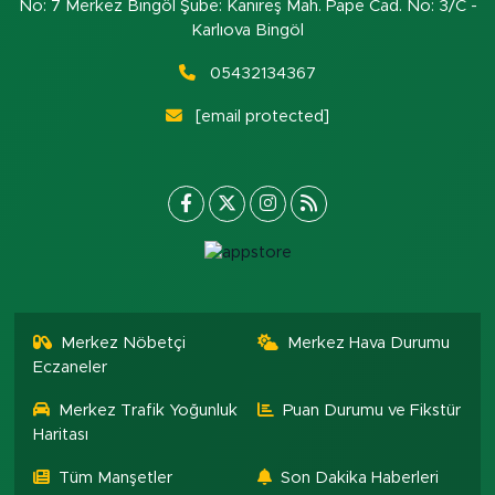
No: 7 Merkez Bingöl Şube: Kanireş Mah. Pape Cad. No: 3/C -
Karlıova Bingöl
05432134367
[email protected]
Merkez Nöbetçi
Merkez Hava Durumu
Eczaneler
Merkez Trafik Yoğunluk
Puan Durumu ve Fikstür
Haritası
Tüm Manşetler
Son Dakika Haberleri