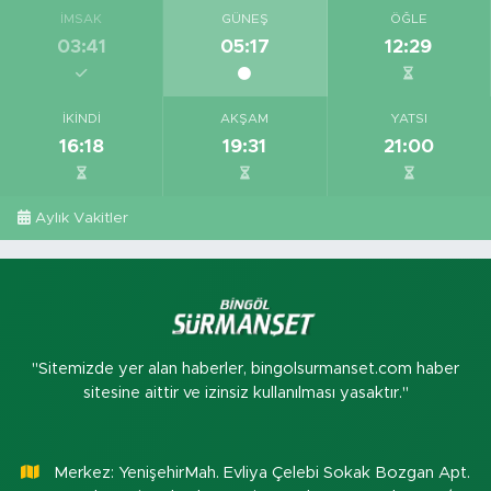
İMSAK
GÜNEŞ
ÖĞLE
03:41
05:17
12:29
İKINDI
AKŞAM
YATSI
16:18
19:31
21:00
Aylık Vakitler
"Sitemizde yer alan haberler, bingolsurmanset.com haber
sitesine aittir ve izinsiz kullanılması yasaktır."
Merkez: YenişehirMah. Evliya Çelebi Sokak Bozgan Apt.