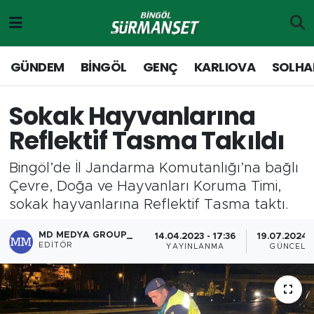
Gündem
Merkez Nöbetçi Eczaneler
GÜNDEM
BİNGÖL
GENÇ
KARLIOVA
SOLHA
Genç
Merkez Hava Durumu
Sokak Hayvanlarına
Solhan
Merkez Trafik Yoğunluk Haritası
Reflektif Tasma Takıldı
Karlıova
Süper Lig Puan Durumu ve Fikstür
Bingöl’de İl Jandarma Komutanlığı’na bağlı
Çevre, Doğa ve Hayvanları Koruma Timi,
Adaklı-Kiğı
Tüm Manşetler
sokak hayvanlarına Reflektif Tasma taktı.
Yayladere-Yedisu
Son Dakika Haberleri
MD MEDYA GROUP_
14.04.2023 - 17:36
19.07.2024 -
EDITÖR
YAYINLANMA
GÜNCELL
MD Prestij Dergisi
Haber Arşivi
Siyaset