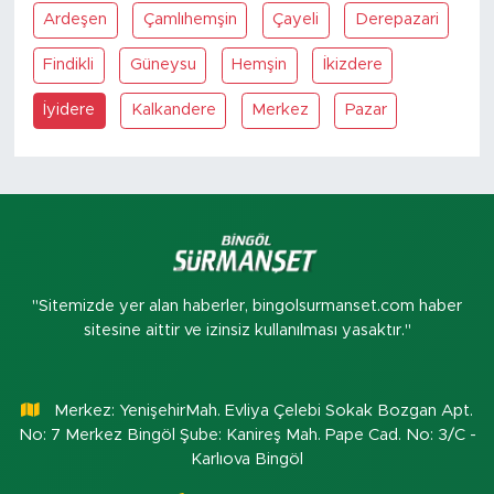
Ardeşen
Çamlıhemşin
Çayeli
Derepazari
Findikli
Güneysu
Hemşin
İkizdere
İyidere
Kalkandere
Merkez
Pazar
"Sitemizde yer alan haberler, bingolsurmanset.com haber
sitesine aittir ve izinsiz kullanılması yasaktır."
Merkez: YenişehirMah. Evliya Çelebi Sokak Bozgan Apt.
No: 7 Merkez Bingöl Şube: Kanireş Mah. Pape Cad. No: 3/C -
Karlıova Bingöl