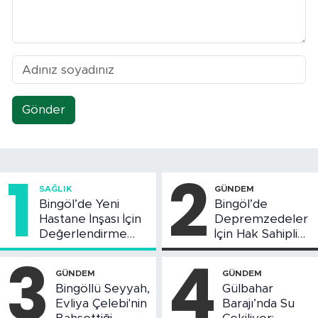
Gönder
1
2
SAĞLIK
GÜNDEM
Bingöl’de Yeni
Bingöl’de
Hastane İnşası İçin
Depremzedeler
Değerlendirme
İçin Hak Sahipliği
Toplantısı Yapıldı
Askı Süreci
3
4
Başladı
GÜNDEM
GÜNDEM
Bingöllü Seyyah,
Gülbahar
Evliya Çelebi'nin
Barajı’nda Su