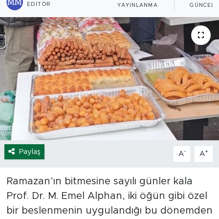
EDITÖR
YAYINLANMA
GÜNCELL
Spor
Yaşam
Sağlık
Eğitim
Ekonomi
Hava Durumu
Paylaş
-
+
A
A
Tavz Der
Ramazan’ın bitmesine sayılı günler kala
Bingöl Kaza Haberleri
Prof. Dr. M. Emel Alphan, iki öğün gibi özel
bir beslenmenin uygulandığı bu dönemden