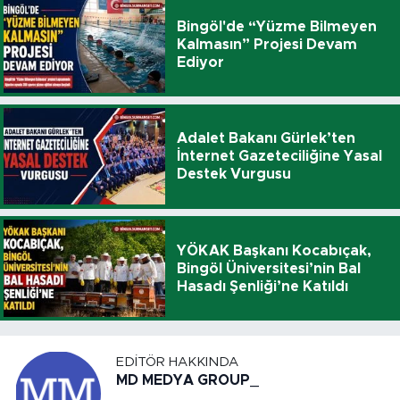
Bingöl'de “Yüzme Bilmeyen
Kalmasın” Projesi Devam
Ediyor
Adalet Bakanı Gürlek’ten
İnternet Gazeteciliğine Yasal
Destek Vurgusu
YÖKAK Başkanı Kocabıçak,
Bingöl Üniversitesi’nin Bal
Hasadı Şenliği’ne Katıldı
EDITÖR HAKKINDA
MD MEDYA GROUP_