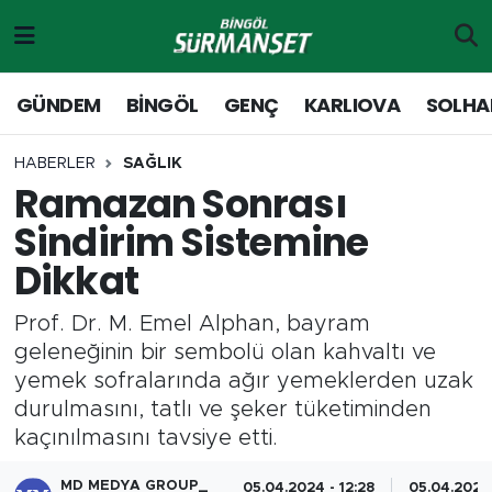
Gündem
Merkez Nöbetçi Eczaneler
GÜNDEM
BİNGÖL
GENÇ
KARLIOVA
SOLHA
Genç
Merkez Hava Durumu
HABERLER
SAĞLIK
Ramazan Sonrası
Solhan
Merkez Trafik Yoğunluk Haritası
Sindirim Sistemine
Karlıova
Süper Lig Puan Durumu ve Fikstür
Dikkat
Adaklı-Kiğı
Tüm Manşetler
Prof. Dr. M. Emel Alphan, bayram
geleneğinin bir sembolü olan kahvaltı ve
Yayladere-Yedisu
Son Dakika Haberleri
yemek sofralarında ağır yemeklerden uzak
durulmasını, tatlı ve şeker tüketiminden
MD Prestij Dergisi
Haber Arşivi
kaçınılmasını tavsiye etti.
Siyaset
MD MEDYA GROUP_
05.04.2024 - 12:28
05.04.2024 