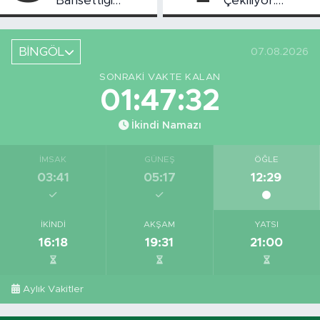
Bahsettiği
Çekiliyor:
Bingöl'deki O
Piknikçi Sayısı
Yeri Görüntüledi
Azaldı
BİNGÖL
07.08.2026
SONRAKI VAKTE KALAN
01:47:32
İkindi Namazı
İMSAK
GÜNEŞ
ÖĞLE
03:41
05:17
12:29
İKINDI
AKŞAM
YATSI
16:18
19:31
21:00
Aylık Vakitler