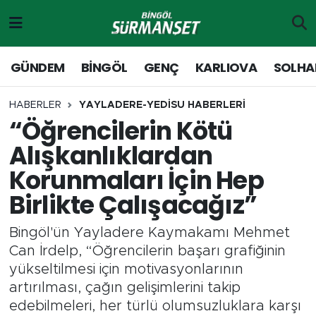
Gündem
Merkez Nöbetçi Eczaneler
GÜNDEM
BİNGÖL
GENÇ
KARLIOVA
SOLHA
Genç
Merkez Hava Durumu
HABERLER
YAYLADERE-YEDİSU HABERLERİ
“Öğrencilerin Kötü
Solhan
Merkez Trafik Yoğunluk Haritası
Alışkanlıklardan
Karlıova
Süper Lig Puan Durumu ve Fikstür
Korunmaları İçin Hep
Birlikte Çalışacağız”
Adaklı-Kiğı
Tüm Manşetler
Bingöl'ün Yayladere Kaymakamı Mehmet
Yayladere-Yedisu
Son Dakika Haberleri
Can İrdelp, “Öğrencilerin başarı grafiğinin
yükseltilmesi için motivasyonlarının
MD Prestij Dergisi
Haber Arşivi
artırılması, çağın gelişimlerini takip
edebilmeleri, her türlü olumsuzluklara karşı
Siyaset