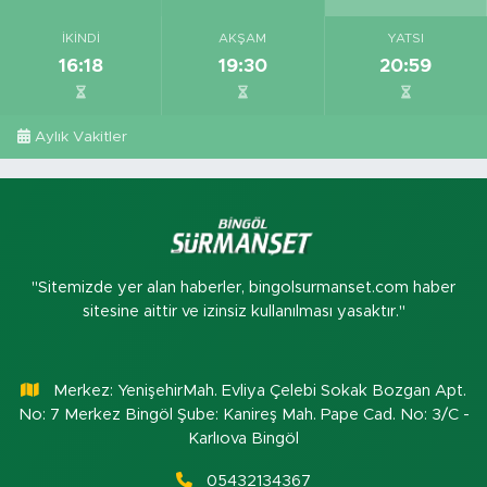
İKINDI
AKŞAM
YATSI
16:18
19:30
20:59
Aylık Vakitler
"Sitemizde yer alan haberler, bingolsurmanset.com haber
sitesine aittir ve izinsiz kullanılması yasaktır."
Merkez: YenişehirMah. Evliya Çelebi Sokak Bozgan Apt.
No: 7 Merkez Bingöl Şube: Kanireş Mah. Pape Cad. No: 3/C -
Karlıova Bingöl
05432134367