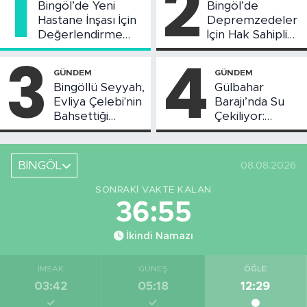
1
2
Bingöl’de Yeni
Bingöl’de
Hastane İnşası İçin
Depremzedeler
Değerlendirme
İçin Hak Sahipliği
Toplantısı Yapıldı
Askı Süreci
3
4
Başladı
GÜNDEM
GÜNDEM
Bingöllü Seyyah,
Gülbahar
Evliya Çelebi'nin
Barajı’nda Su
Bahsettiği
Çekiliyor:
Bingöl'deki O
Piknikçi Sayısı
Yeri Görüntüledi
Azaldı
BİNGÖL
08.08.2026
SONRAKI VAKTE KALAN
36:54
İkindi Namazı
İMSAK
GÜNEŞ
ÖĞLE
03:42
05:18
12:29