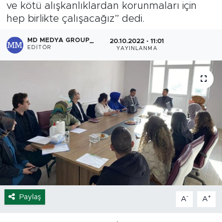
ve kötü alışkanlıklardan korunmaları için
Spor
hep birlikte çalışacağız” dedi.
MD MEDYA GROUP_
20.10.2022 - 11:01
Yaşam
EDITÖR
YAYINLANMA
Sağlık
Eğitim
Ekonomi
Hava Durumu
Tavz Der
Bingöl Kaza Haberleri
Paylaş
-
+
A
A