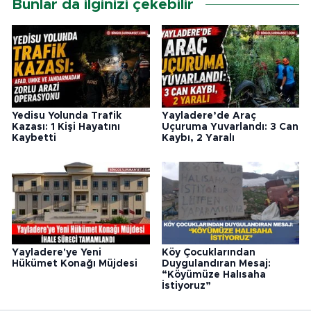
Bunlar da ilginizi çekebilir
Yedisu Yolunda Trafik
Yayladere’de Araç
Kazası: 1 Kişi Hayatını
Uçuruma Yuvarlandı: 3 Can
Kaybetti
Kaybı, 2 Yaralı
Yayladere'ye Yeni
Köy Çocuklarından
Hükümet Konağı Müjdesi
Duygulandıran Mesaj:
“Köyümüze Halısaha
İstiyoruz”