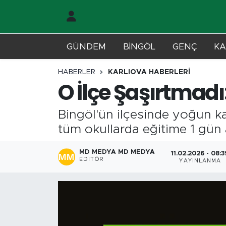
Gündem
Merkez Nöbetçi Eczaneler
GÜNDEM
BİNGÖL
GENÇ
KA
Genç
Merkez Hava Durumu
HABERLER
KARLIOVA HABERLERİ
O İlçe Şaşırtmadı:
Solhan
Merkez Trafik Yoğunluk Haritası
Bingöl'ün ilçesinde yoğun k
Karlıova
Süper Lig Puan Durumu ve Fikstür
tüm okullarda eğitime 1 gün ar
Adaklı-Kiğı
Tüm Manşetler
MD MEDYA MD MEDYA
11.02.2026 - 08:3
EDITÖR
YAYINLANMA
Yayladere-Yedisu
Son Dakika Haberleri
MD Prestij Dergisi
Haber Arşivi
Siyaset