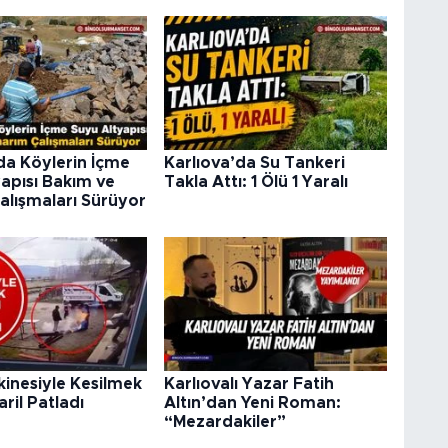
da Köylerin İçme
Karlıova’da Su Tankeri
apısı Bakım ve
Takla Attı: 1 Ölü 1 Yaralı
alışmaları Sürüyor
kinesiyle Kesilmek
Karlıovalı Yazar Fatih
aril Patladı
Altın’dan Yeni Roman:
“Mezardakiler”