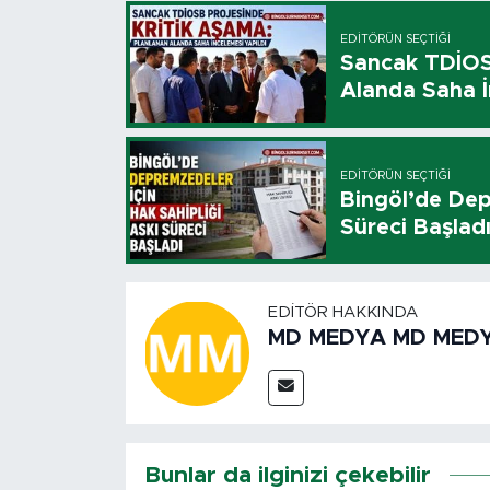
EDITÖRÜN SEÇTIĞI
Sancak TDİOSB
Alanda Saha İ
EDITÖRÜN SEÇTIĞI
Bingöl’de Dep
Süreci Başlad
EDITÖR HAKKINDA
MD MEDYA MD MED
Bunlar da ilginizi çekebilir