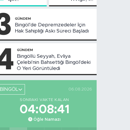
Değerlendirme
Yaralı
3
Toplantısı
Yapıldı
GÜNDEM
Bingöl’de Depremzedeler İçin
Hak Sahipliği Askı Süreci Başladı
4
GÜNDEM
Bingöllü Seyyah, Evliya
Çelebi'nin Bahsettiği Bingöl'deki
O Yeri Görüntüledi
BİNGÖL
06.08.2026
SONRAKI VAKTE KALAN
04:08:40
Öğle Namazı