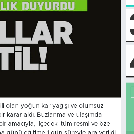
ili olan yoğun kar yağışı ve olumsuz
bir karar aldı. Buzlanma ve ulaşımda
bir amacıyla, ilçedeki tüm resmi ve özel
 günü eğitime 1 gün süreyle ara verildi.