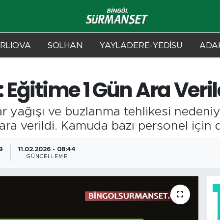
RLIOVA
SOLHAN
YAYLADERE-YEDİSU
ADAK
 Eğitime 1 Gün Ara Veril
ar yağışı ve buzlanma tehlikesi neden
a verildi. Kamuda bazı personel için de 
9
11.02.2026 - 08:44
GÜNCELLEME