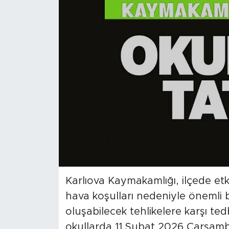
Spor
Yaşam
Sağlık
Eğitim
Ekonomi
Hava Durumu
Tavz Der
Karlıova Kaymakamlığı, ilçede etk
hava koşulları nedeniyle önemli 
Bingöl Kaza Haberleri
oluşabilecek tehlikelere karşı ted
okullarda 11 Şubat 2026 Çarşamba