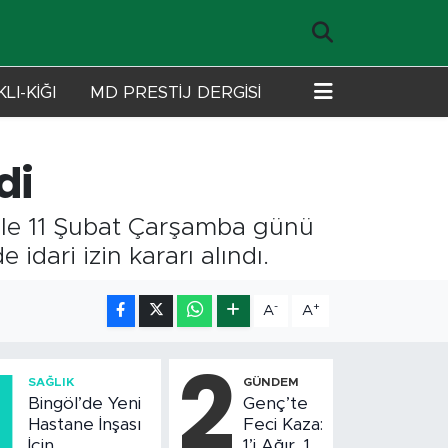
LI-KİĞI
MD PRESTİJ DERGİSİ
di
iyle 11 Şubat Çarşamba günü
idari izin kararı alındı.
-
+
A
A
1
2
SAĞLIK
GÜNDEM
Bingöl’de Yeni
Genç’te
Hastane İnşası
Feci Kaza:
İçin
1’i Ağır, 10