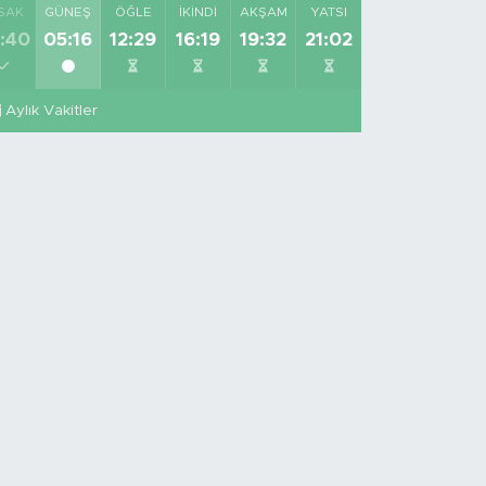
SAK
GÜNEŞ
ÖĞLE
İKINDI
AKŞAM
YATSI
:40
05:16
12:29
16:19
19:32
21:02
Aylık Vakitler