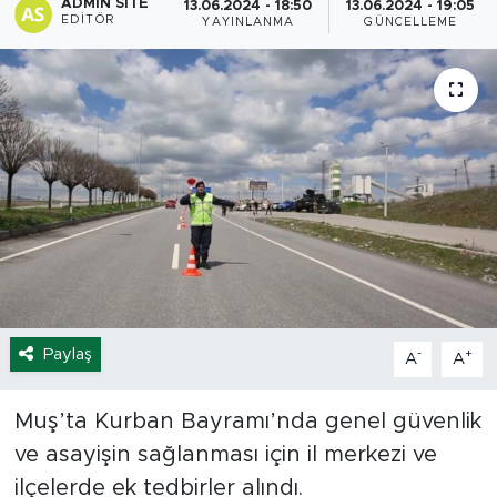
ADMIN SITE
13.06.2024 - 18:50
13.06.2024 - 19:05
EDITÖR
YAYINLANMA
GÜNCELLEME
Spor
Yaşam
Sağlık
Eğitim
Ekonomi
Hava Durumu
Paylaş
-
+
A
A
Tavz Der
Muş’ta Kurban Bayramı’nda genel güvenlik
Bingöl Kaza Haberleri
ve asayişin sağlanması için il merkezi ve
ilçelerde ek tedbirler alındı.