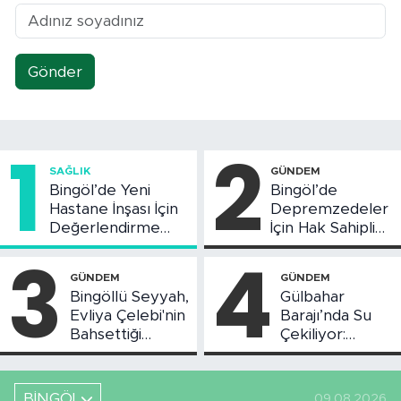
Gönder
1
2
SAĞLIK
GÜNDEM
Bingöl’de Yeni
Bingöl’de
Hastane İnşası İçin
Depremzedeler
Değerlendirme
İçin Hak Sahipliği
Toplantısı Yapıldı
Askı Süreci
3
4
Başladı
GÜNDEM
GÜNDEM
Bingöllü Seyyah,
Gülbahar
Evliya Çelebi'nin
Barajı’nda Su
Bahsettiği
Çekiliyor:
Bingöl'deki O
Piknikçi Sayısı
Yeri Görüntüledi
Azaldı
BİNGÖL
09.08.2026