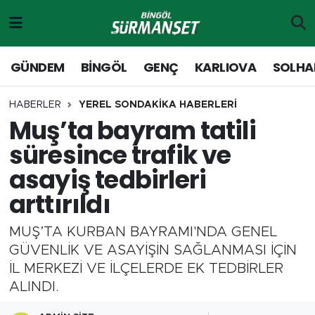
Gündem
Merkez Nöbetçi Eczaneler
GÜNDEM
BİNGÖL
GENÇ
KARLIOVA
SOLHA
Genç
Merkez Hava Durumu
HABERLER
YEREL SONDAKİKA HABERLERİ
Muş’ta bayram tatili
Solhan
Merkez Trafik Yoğunluk Haritası
süresince trafik ve
Karlıova
Süper Lig Puan Durumu ve Fikstür
asayiş tedbirleri
arttırıldı
Adaklı-Kiğı
Tüm Manşetler
MUŞ’TA KURBAN BAYRAMI'NDA GENEL
Yayladere-Yedisu
Son Dakika Haberleri
GÜVENLİK VE ASAYİŞİN SAĞLANMASI İÇİN
İL MERKEZİ VE İLÇELERDE EK TEDBİRLER
MD Prestij Dergisi
Haber Arşivi
ALINDI.
Siyaset