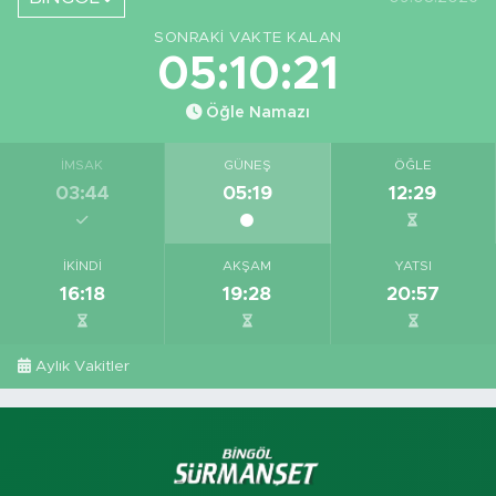
SONRAKI VAKTE KALAN
05:10:20
Öğle Namazı
İMSAK
GÜNEŞ
ÖĞLE
03:44
05:19
12:29
İKINDI
AKŞAM
YATSI
16:18
19:28
20:57
Aylık Vakitler