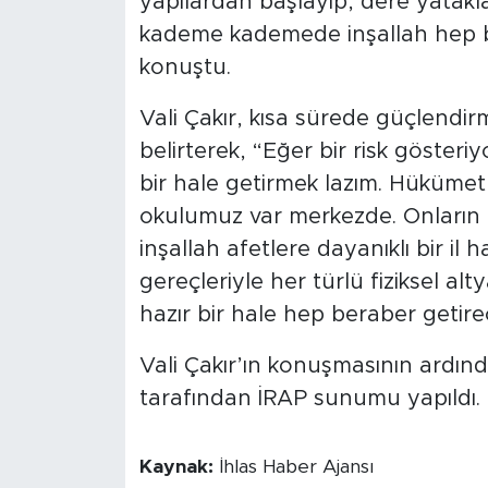
yapılardan başlayıp, dere yatakl
kademe kademede inşallah hep b
konuştu.
Vali Çakır, kısa sürede güçlendir
belirterek, “Eğer bir risk gösteri
bir hale getirmek lazım. Hükümet
okulumuz var merkezde. Onların d
inşallah afetlere dayanıklı bir il
gereçleriyle her türlü fiziksel al
hazır bir hale hep beraber getirec
Vali Çakır’ın konuşmasının ardı
tarafından İRAP sunumu yapıldı. 
Kaynak:
İhlas Haber Ajansı