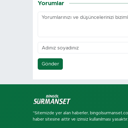
Yorumlar
Gönder
"Sitemizde yer alan haberler, bingolsurmanset.c
haber sitesine aittir ve izinsiz kullanılması yasaktır