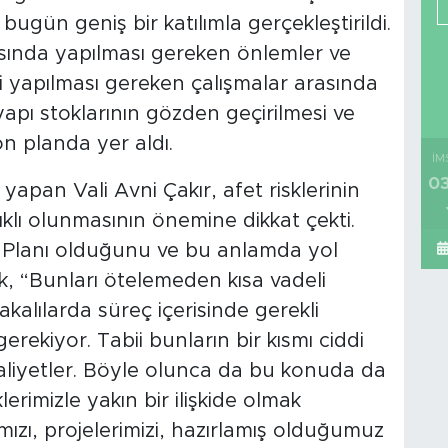
bugün geniş bir katılımla gerçekleştirildi.
sında yapılması gereken önlemler ve
esi yapılması gereken çalışmalar arasında
yapı stoklarının gözden geçirilmesi ve
ön planda yer aldı.
İM
03
apan Vali Avni Çakır, afet risklerinin
lıklı olunmasının önemine dikkat çekti.
ma Planı olduğunu ve bu anlamda yol
rek, “Bunları ötelemeden kısa vadeli
akalılarda süreç içerisinde gerekli
erekiyor. Tabii bunların bir kısmı ciddi
aliyetler. Böyle olunca da bu konuda da
erimizle yakın bir ilişkide olmak
mızı, projelerimizi, hazırlamış olduğumuz