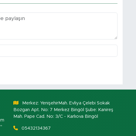
Merkez: YenişehirMah. Evliya Çelebi Sokak
Bozgan Apt. No: 7 Merkez Bingöl Şube: Kanireş
Mah. Pape Cad. No: 3/C - Karlıova Bingöl
om
."
05432134367