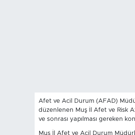
Spor
Yaşam
Sağlık
Eğitim
Ekonomi
Hava Durumu
Afet ve Acil Durum (AFAD) Müdü
Tavz Der
düzenlenen Muş İl Afet ve Risk A
Bingöl Kaza Haberleri
ve sonrası yapılması gereken konu
Muş İl Afet ve Acil Durum Müdür