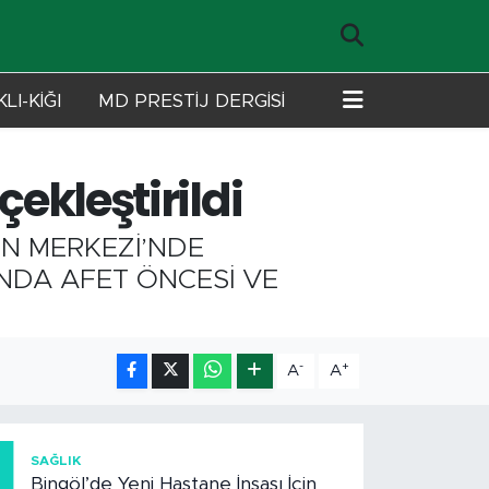
LI-KİĞI
MD PRESTİJ DERGİSİ
çekleştirildi
N MERKEZİ’NDE
INDA AFET ÖNCESİ VE
-
+
A
A
1
SAĞLIK
Bingöl’de Yeni Hastane İnşası İçin