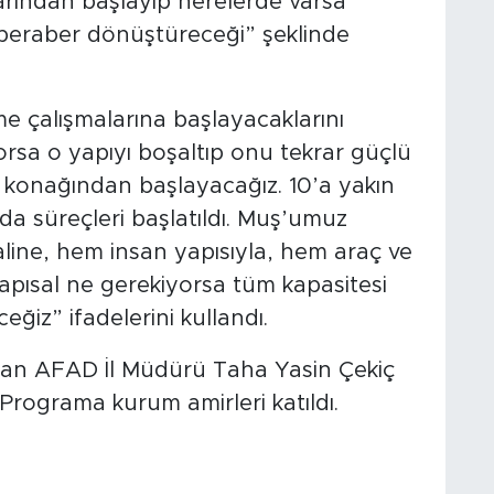
arından başlayıp nerelerde varsa
eraber dönüştüreceği” şeklinde
me çalışmalarına başlayacaklarını
yorsa o yapıyı boşaltıp onu tekrar güçlü
 konağından başlayacağız. 10’a yakın
a süreçleri başlatıldı. Muş’umuz
 haline, hem insan yapısıyla, hem araç ve
tyapısal ne gerekiyorsa tüm kapasitesi
eğiz” ifadelerini kullandı.
ndan AFAD İl Müdürü Taha Yasin Çekiç
Programa kurum amirleri katıldı.