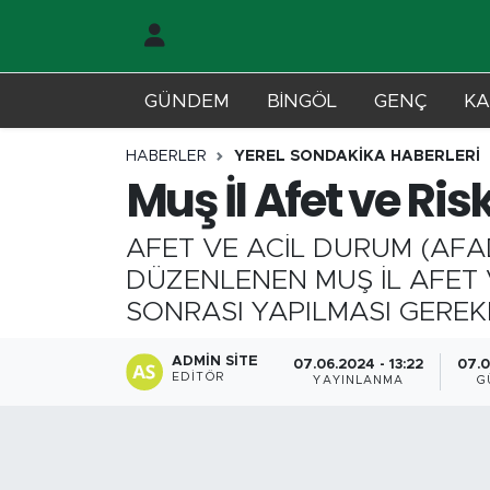
Gündem
Merkez Nöbetçi Eczaneler
GÜNDEM
BİNGÖL
GENÇ
KA
Genç
Merkez Hava Durumu
HABERLER
YEREL SONDAKİKA HABERLERİ
Muş İl Afet ve Ris
Solhan
Merkez Trafik Yoğunluk Haritası
AFET VE ACİL DURUM (AF
Karlıova
Süper Lig Puan Durumu ve Fikstür
DÜZENLENEN MUŞ İL AFET 
Adaklı-Kiğı
Tüm Manşetler
SONRASI YAPILMASI GEREK
Yayladere-Yedisu
Son Dakika Haberleri
ADMIN SITE
07.06.2024 - 13:22
07.0
EDITÖR
YAYINLANMA
G
MD Prestij Dergisi
Haber Arşivi
Siyaset