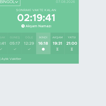
BİNGÖL
07.08.2026
SONRAKI VAKTE KALAN
02:19:40
Akşam Namazı
SAK
GÜNEŞ
ÖĞLE
İKINDI
AKŞAM
YATSI
:41
05:17
12:29
16:18
19:31
21:00
Aylık Vakitler