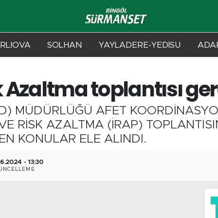
RLIOVA
SOLHAN
YAYLADERE-YEDİSU
ADAK
k Azaltma toplantısı ger
AD) MÜDÜRLÜĞÜ AFET KOORDİNASYO
VE RİSK AZALTMA (İRAP) TOPLANTIS
EN KONULAR ELE ALINDI.
6.2024 - 13:30
ÜNCELLEME