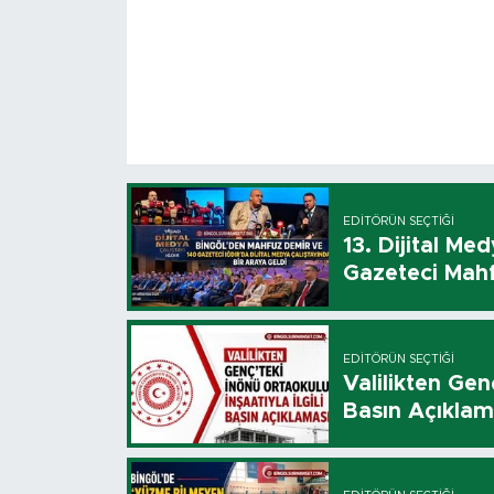
EDITÖRÜN SEÇTIĞI
13. Dijital Me
Gazeteci Mahf
EDITÖRÜN SEÇTIĞI
Valilikten Genç
Basın Açıklam