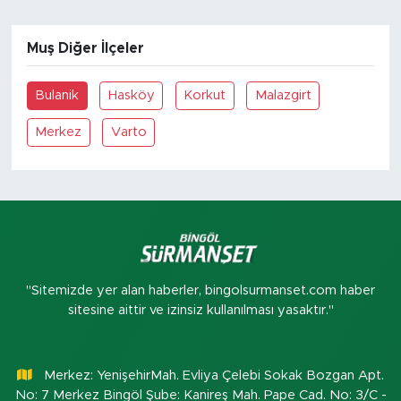
Muş Diğer İlçeler
Bulanik
Hasköy
Korkut
Malazgirt
Merkez
Varto
"Sitemizde yer alan haberler, bingolsurmanset.com haber
sitesine aittir ve izinsiz kullanılması yasaktır."
Merkez: YenişehirMah. Evliya Çelebi Sokak Bozgan Apt.
No: 7 Merkez Bingöl Şube: Kanireş Mah. Pape Cad. No: 3/C -