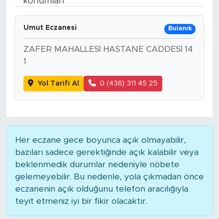
konumları
Spor
Umut Eczanesi
Bulanık
Yaşam
ZAFER MAHALLESİ HASTANE CADDESİ 14
1
Sağlık
Yol Tarifi Al
0 (436) 311 45 25
Eğitim
Ekonomi
Her eczane gece boyunca açık olmayabilir,
Hava Durumu
bazıları sadece gerektiğinde açık kalabilir veya
beklenmedik durumlar nedeniyle nöbete
Tavz Der
gelemeyebilir. Bu nedenle, yola çıkmadan önce
eczanenin açık olduğunu telefon aracılığıyla
Bingöl Kaza Haberleri
teyit etmeniz iyi bir fikir olacaktır.