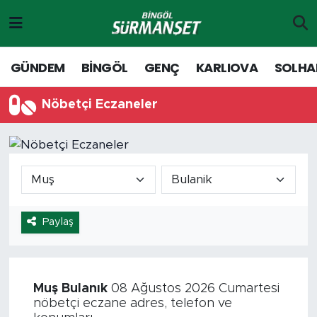
Gündem
Merkez Nöbetçi Eczaneler
GÜNDEM
BİNGÖL
GENÇ
KARLIOVA
SOLHA
Genç
Merkez Hava Durumu
Nöbetçi Eczaneler
Solhan
Merkez Trafik Yoğunluk Haritası
Karlıova
Süper Lig Puan Durumu ve Fikstür
Adaklı-Kiğı
Tüm Manşetler
Paylaş
Yayladere-Yedisu
Son Dakika Haberleri
MD Prestij Dergisi
Haber Arşivi
Muş
Bulanık
08 Ağustos 2026 Cumartesi
nöbetçi eczane adres, telefon ve
Siyaset