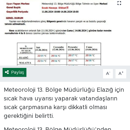
Spor
Yaşam
Sağlık
Eğitim
Ekonomi
Paylaş
-
+
A
A
Hava Durumu
Meteoroloji 13. Bölge Müdürlüğü Elazığ için
sıcak hava uyarısı yaparak vatandaşların
Tavz Der
sıcak çarpmasına karşı dikkatli olması
Bingöl Kaza Haberleri
gerektiğini belirtti.
Meteoroloji 13. Bölge Müdürlüğü’nden