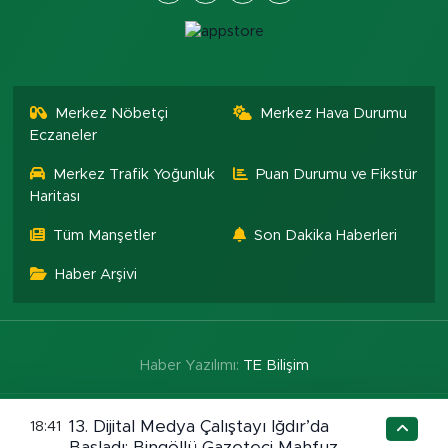
Merkez Nöbetçi
Merkez Hava Durumu
Eczaneler
Merkez Trafik Yoğunluk
Puan Durumu ve Fikstür
Haritası
Tüm Manşetler
Son Dakika Haberleri
Haber Arşivi
Haber Yazılımı:
TE Bilişim
13. Dijital Medya Çalıştayı Iğdır’da
18:41
Başladı: Bingöllü Gazeteci Mahfuz