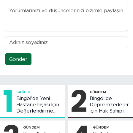
Gönder
1
2
SAĞLIK
GÜNDEM
Bingöl’de Yeni
Bingöl’de
Hastane İnşası İçin
Depremzedeler
Değerlendirme
İçin Hak Sahipliği
Toplantısı Yapıldı
Askı Süreci
Başladı
GÜNDEM
GÜNDEM