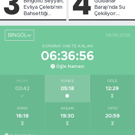
3
4
Bingöllü Seyyah,
Gülbahar
Evliya Çelebi'nin
Barajı’nda Su
Bahsettiği
Çekiliyor:
Bingöl'deki O
Piknikçi Sayısı
Yeri Görüntüledi
Azaldı
BİNGÖL
08.08.2026
SONRAKI VAKTE KALAN
06:36:55
Öğle Namazı
İMSAK
GÜNEŞ
ÖĞLE
03:42
05:18
12:29
İKINDI
AKŞAM
YATSI
16:18
19:30
20:59