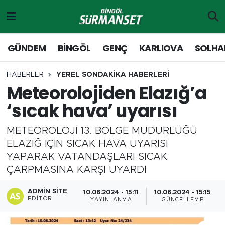
Gündem
Merkez Nöbetçi Eczaneler
GÜNDEM
BİNGÖL
GENÇ
KARLIOVA
SOLHA
Genç
Merkez Hava Durumu
HABERLER
YEREL SONDAKİKA HABERLERİ
Meteorolojiden Elazığ’a
Solhan
Merkez Trafik Yoğunluk Haritası
‘sıcak hava’ uyarısı
Karlıova
Süper Lig Puan Durumu ve Fikstür
METEOROLOJİ 13. BÖLGE MÜDÜRLÜĞÜ
Adaklı-Kiğı
Tüm Manşetler
ELAZIĞ İÇİN SICAK HAVA UYARISI
YAPARAK VATANDAŞLARI SICAK
Yayladere-Yedisu
Son Dakika Haberleri
ÇARPMASINA KARŞI UYARDI
MD Prestij Dergisi
Haber Arşivi
ADMIN SITE
10.06.2024 - 15:11
10.06.2024 - 15:15
EDITÖR
YAYINLANMA
GÜNCELLEME
Siyaset