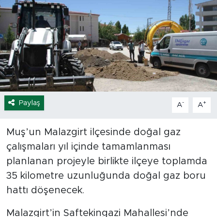
Spor
Yaşam
Sağlık
Eğitim
Paylaş
-
+
A
A
Ekonomi
Muş’un Malazgirt ilçesinde doğal gaz
Hava Durumu
çalışmaları yıl içinde tamamlanması
planlanan projeyle birlikte ilçeye toplamda
Tavz Der
35 kilometre uzunluğunda doğal gaz boru
hattı döşenecek.
Bingöl Kaza Haberleri
Malazgirt’in Saftekingazi Mahallesi’nde