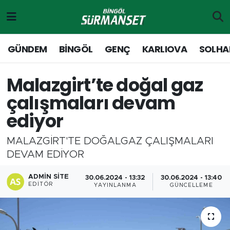
Gündem
Merkez Nöbetçi Eczaneler
GÜNDEM
BİNGÖL
GENÇ
KARLIOVA
SOLHA
Genç
Merkez Hava Durumu
Malazgirt’te doğal gaz
Solhan
Merkez Trafik Yoğunluk Haritası
çalışmaları devam
ediyor
Karlıova
Süper Lig Puan Durumu ve Fikstür
MALAZGİRT'TE DOĞALGAZ ÇALIŞMALARI
Adaklı-Kiğı
Tüm Manşetler
DEVAM EDİYOR
Yayladere-Yedisu
Son Dakika Haberleri
ADMIN SITE
30.06.2024 - 13:32
30.06.2024 - 13:40
EDITÖR
YAYINLANMA
GÜNCELLEME
MD Prestij Dergisi
Haber Arşivi
Siyaset