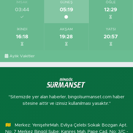
İMSAK
GÜNEŞ
ÖĞLE
03:44
05:19
12:29
İKINDI
AKŞAM
YATSI
16:18
19:28
20:57
Aylık Vakitler
"Sitemizde yer alan haberler, bingolsurmanset.com haber
sitesine aittir ve izinsiz kullanılması yasaktır."
Merkez: YenişehirMah. Evliya Çelebi Sokak Bozgan Apt.
No: 7 Merkez Bingöl Şube: Kanireş Mah. Pape Cad. No: 3/C -