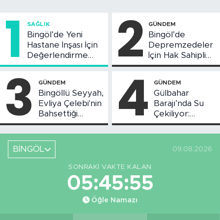
1
2
SAĞLIK
GÜNDEM
Bingöl’de Yeni
Bingöl’de
Hastane İnşası İçin
Depremzedeler
Değerlendirme
İçin Hak Sahipliği
Toplantısı Yapıldı
Askı Süreci
3
4
Başladı
GÜNDEM
GÜNDEM
Bingöllü Seyyah,
Gülbahar
Evliya Çelebi'nin
Barajı’nda Su
Bahsettiği
Çekiliyor:
Bingöl'deki O
Piknikçi Sayısı
Yeri Görüntüledi
Azaldı
BİNGÖL
09.08.2026
SONRAKI VAKTE KALAN
05:45:54
Öğle Namazı