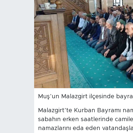
Spor
Yaşam
Sağlık
Eğitim
Ekonomi
Hava Durumu
Muş’un Malazgirt ilçesinde bayram
Tavz Der
Malazgirt’te Kurban Bayramı nam
Bingöl Kaza Haberleri
sabahın erken saatlerinde camile
namazlarını eda eden vatandaşlar