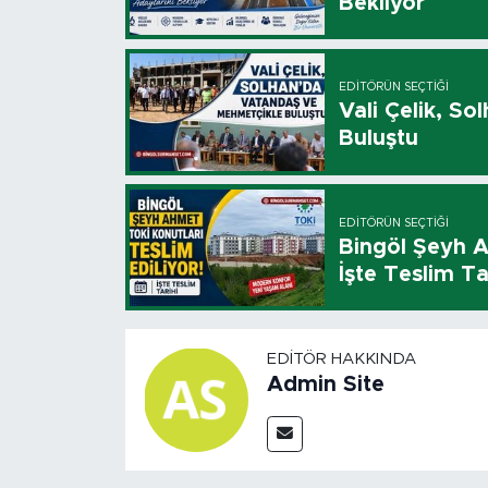
Bekliyor
EDITÖRÜN SEÇTIĞI
Vali Çelik, S
Buluştu
EDITÖRÜN SEÇTIĞI
Bingöl Şeyh A
İşte Teslim Ta
EDITÖR HAKKINDA
Admin Site