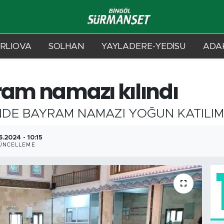
RLIOVA
SOLHAN
YAYLADERE-YEDİSU
ADAK
ram namazı kılındı
NDE BAYRAM NAMAZI YOĞUN KATILIML
6.2024 - 10:15
ÜNCELLEME