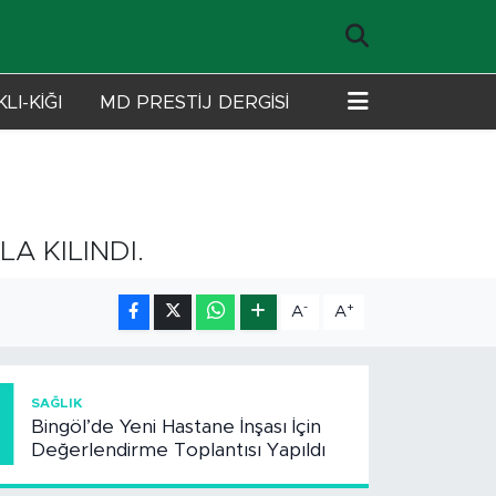
LI-KİĞI
MD PRESTİJ DERGİSİ
A KILINDI.
-
+
A
A
1
SAĞLIK
Bingöl’de Yeni Hastane İnşası İçin
Değerlendirme Toplantısı Yapıldı