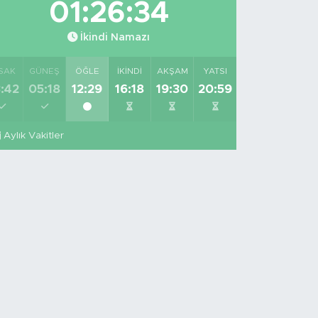
01:26:33
İkindi Namazı
SAK
GÜNEŞ
ÖĞLE
İKINDI
AKŞAM
YATSI
:42
05:18
12:29
16:18
19:30
20:59
Aylık Vakitler