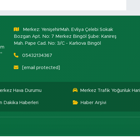
Merkez: YenişehirMah. Evliya Çelebi Sokak
Bozgan Apt. No: 7 Merkez Bingöl Şube: Kanireş
Mah. Pape Cad. No: 3/C - Karlıova Bingöl
om
."
05432134367
[email protected]
erkez Hava Durumu
Merkez Trafik Yoğunluk Hari
n Dakika Haberleri
Haber Arşivi