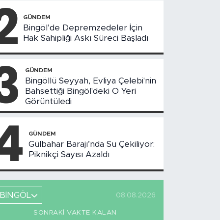
2
GÜNDEM
Bingöl’de Depremzedeler İçin
Hak Sahipliği Askı Süreci Başladı
3
GÜNDEM
Bingöllü Seyyah, Evliya Çelebi'nin
Bahsettiği Bingöl'deki O Yeri
Görüntüledi
4
GÜNDEM
Gülbahar Barajı’nda Su Çekiliyor:
Piknikçi Sayısı Azaldı
BİNGÖL
08.08.2026
SONRAKI VAKTE KALAN