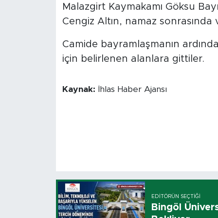
Malazgirt Kaymakamı Göksu Bay
Cengiz Altın, namaz sonrasında va
Camide bayramlaşmanın ardından 
için belirlenen alanlara gittiler.
Kaynak:
İhlas Haber Ajansı
EDITÖRÜN SEÇTIĞI
Bingöl Üniver