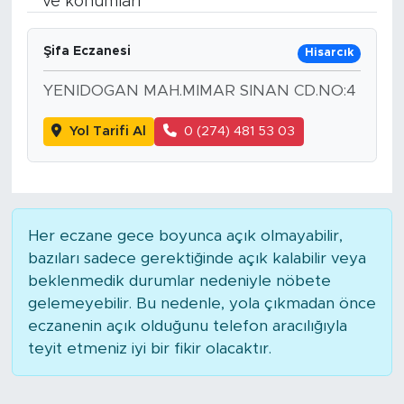
ve konumları
Spor
Şifa Eczanesi
Hisarcık
Yaşam
YENIDOGAN MAH.MIMAR SINAN CD.NO:4
Sağlık
Yol Tarifi Al
0 (274) 481 53 03
Eğitim
Ekonomi
Her eczane gece boyunca açık olmayabilir,
bazıları sadece gerektiğinde açık kalabilir veya
Hava Durumu
beklenmedik durumlar nedeniyle nöbete
gelemeyebilir. Bu nedenle, yola çıkmadan önce
Tavz Der
eczanenin açık olduğunu telefon aracılığıyla
teyit etmeniz iyi bir fikir olacaktır.
Bingöl Kaza Haberleri