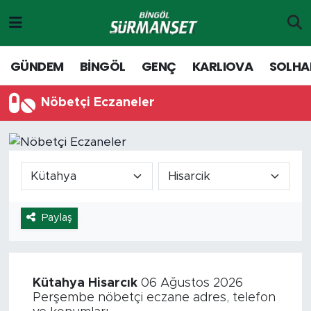
Gündem
Merkez Nöbetçi Eczaneler
GÜNDEM
BİNGÖL
GENÇ
KARLIOVA
SOLHA
Genç
Merkez Hava Durumu
Nöbetçi Eczaneler
Solhan
Merkez Trafik Yoğunluk Haritası
Karlıova
Süper Lig Puan Durumu ve Fikstür
Adaklı-Kiğı
Tüm Manşetler
Paylaş
Yayladere-Yedisu
Son Dakika Haberleri
MD Prestij Dergisi
Haber Arşivi
Kütahya
Hisarcık
06 Ağustos 2026
Perşembe nöbetçi eczane adres, telefon
Siyaset