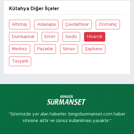
Kütahya Diğer İlçeler
Altintaş
Aslanapa
Çavdarhisar
Domaniç
Dumlupinar
Emet
Gediz
Hisarcik
Merkez
Pazarlar
Simav
Şaphane
Tavşanli
"Sitemizde yer alan haberler, bingolsurmanset.com haber
sitesine aittir ve izinsiz kullanılması yasaktır."