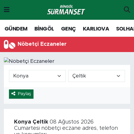
Gündem
Merkez Nöbetçi Eczaneler
GÜNDEM
BİNGÖL
GENÇ
KARLIOVA
SOLHA
Genç
Merkez Hava Durumu
Nöbetçi Eczaneler
Solhan
Merkez Trafik Yoğunluk Haritası
Karlıova
Süper Lig Puan Durumu ve Fikstür
Adaklı-Kiğı
Tüm Manşetler
Paylaş
Yayladere-Yedisu
Son Dakika Haberleri
MD Prestij Dergisi
Haber Arşivi
Konya
Çeltik
08 Ağustos 2026
Cumartesi nöbetçi eczane adres, telefon
Siyaset