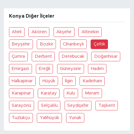
Konya Diğer İlçeler
Ahirli
Akören
Akşehir
Altinekin
Beyşehir
Bozkir
Cihanbeyli
Çeltik
Çumra
Derbent
Derebucak
Doğanhisar
Emirgazi
Ereğli
Güneysinir
Hadim
Halkapinar
Hüyük
İlgin
Kadinhani
Karapinar
Karatay
Kulu
Meram
Sarayönü
Selçuklu
Seydişehir
Taşkent
Tuzlukçu
Yalihüyük
Yunak