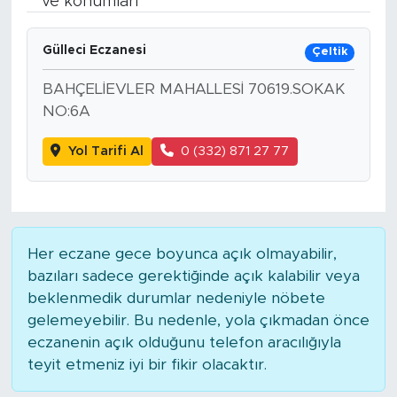
ve konumları
Spor
Gülleci Eczanesi
Çeltik
Yaşam
BAHÇELİEVLER MAHALLESİ 70619.SOKAK
NO:6A
Sağlık
Yol Tarifi Al
0 (332) 871 27 77
Eğitim
Ekonomi
Her eczane gece boyunca açık olmayabilir,
Hava Durumu
bazıları sadece gerektiğinde açık kalabilir veya
beklenmedik durumlar nedeniyle nöbete
Tavz Der
gelemeyebilir. Bu nedenle, yola çıkmadan önce
eczanenin açık olduğunu telefon aracılığıyla
Bingöl Kaza Haberleri
teyit etmeniz iyi bir fikir olacaktır.