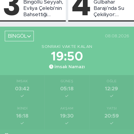
3
4
Bingöllü Seyyah,
Gülbahar
Evliya Çelebi'nin
Barajı’nda Su
Bahsettiği
Çekiliyor:
Bingöl'deki O
Piknikçi Sayısı
Yeri Görüntüledi
Azaldı
BİNGÖL
08.08.2026
SONRAKI VAKTE KALAN
19:49
İmsak Namazı
İMSAK
GÜNEŞ
ÖĞLE
03:42
05:18
12:29
İKINDI
AKŞAM
YATSI
16:18
19:30
20:59