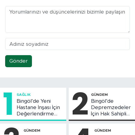
Gönder
1
2
SAĞLIK
GÜNDEM
Bingöl’de Yeni
Bingöl’de
Hastane İnşası İçin
Depremzedeler
Değerlendirme
İçin Hak Sahipliği
Toplantısı Yapıldı
Askı Süreci
Başladı
GÜNDEM
GÜNDEM