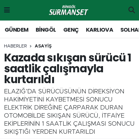
Gündem
Merkez Nöbetçi Eczaneler
GÜNDEM
BİNGÖL
GENÇ
KARLIOVA
SOLHA
Genç
Merkez Hava Durumu
HABERLER
ASAYİŞ
Kazada sıkışan sürücü 1
Solhan
Merkez Trafik Yoğunluk Haritası
saatlik çalışmayla
Karlıova
Süper Lig Puan Durumu ve Fikstür
kurtarıldı
Adaklı-Kiğı
Tüm Manşetler
ELAZIĞ’DA SÜRÜCÜSÜNÜN DİREKSİYON
HAKİMİYETİNİ KAYBETMESİ SONUCU
Yayladere-Yedisu
Son Dakika Haberleri
ELEKTRİK DİREĞİNE ÇARPARAK DURAN
OTOMOBİLDE SIKIŞAN SÜRÜCÜ, İTFAİYE
MD Prestij Dergisi
Haber Arşivi
EKİPLERİNİN 1 SAATLİK ÇALIŞMASI SONUCU
SIKIŞTIĞI YERDEN KURTARILDI
Siyaset