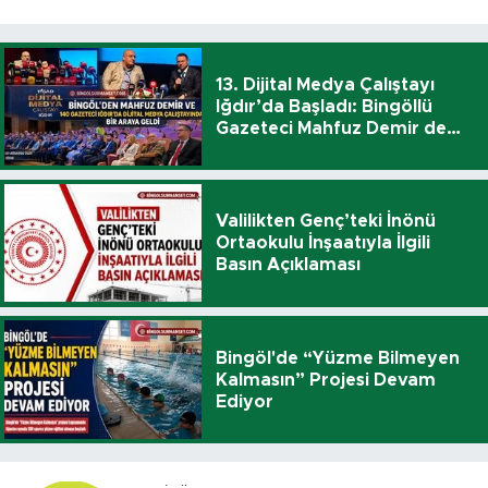
13. Dijital Medya Çalıştayı
Iğdır’da Başladı: Bingöllü
Gazeteci Mahfuz Demir de
Katıldı
Valilikten Genç’teki İnönü
Ortaokulu İnşaatıyla İlgili
Basın Açıklaması
Bingöl'de “Yüzme Bilmeyen
Kalmasın” Projesi Devam
Ediyor