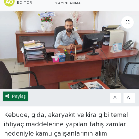
EDITÖR
YAYINLANMA
Spor
Yaşam
Sağlık
Eğitim
Ekonomi
Hava Durumu
Paylaş
-
+
A
A
Tavz Der
Kebude, gıda, akaryakıt ve kira gibi temel
Bingöl Kaza Haberleri
ihtiyaç maddelerine yapılan fahiş zamlar
nedeniyle kamu çalışanlarının alım