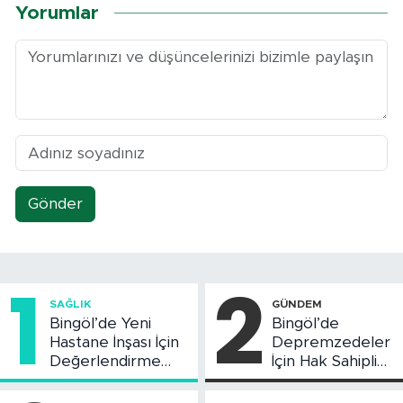
Yorumlar
Gönder
1
2
SAĞLIK
GÜNDEM
Bingöl’de Yeni
Bingöl’de
Hastane İnşası İçin
Depremzedeler
Değerlendirme
İçin Hak Sahipliği
Toplantısı Yapıldı
Askı Süreci
Başladı