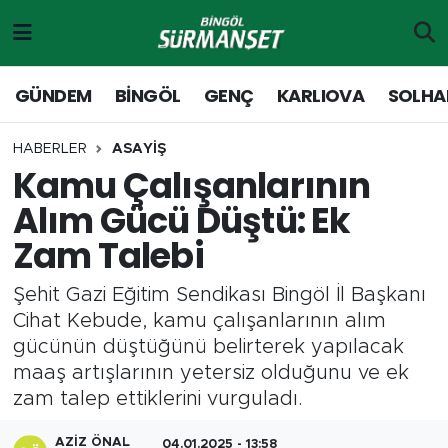
Gündem
Merkez Nöbetçi Eczaneler
GÜNDEM
BİNGÖL
GENÇ
KARLIOVA
SOLHA
Genç
Merkez Hava Durumu
HABERLER
ASAYİŞ
Kamu Çalışanlarının
Solhan
Merkez Trafik Yoğunluk Haritası
Alım Gücü Düştü: Ek
Karlıova
Süper Lig Puan Durumu ve Fikstür
Zam Talebi
Adaklı-Kiğı
Tüm Manşetler
Şehit Gazi Eğitim Sendikası Bingöl İl Başkanı
Cihat Kebude, kamu çalışanlarının alım
Yayladere-Yedisu
Son Dakika Haberleri
gücünün düştüğünü belirterek yapılacak
maaş artışlarının yetersiz olduğunu ve ek
MD Prestij Dergisi
Haber Arşivi
zam talep ettiklerini vurguladı.
Siyaset
AZIZ ÖNAL
04.01.2025 - 13:58