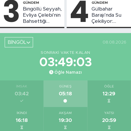
3
4
GÜNDEM
GÜNDEM
Bingöllü Seyyah,
Gülbahar
Evliya Çelebi'nin
Barajı’nda Su
Bahsettiği
Çekiliyor:
Bingöl'deki O
Piknikçi Sayısı
Yeri Görüntüledi
Azaldı
BİNGÖL
08.08.2026
SONRAKI VAKTE KALAN
03:49:02
Öğle Namazı
İMSAK
GÜNEŞ
ÖĞLE
03:42
05:18
12:29
İKINDI
AKŞAM
YATSI
16:18
19:30
20:59