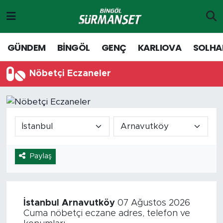
Gündem
Merkez Nöbetçi Eczaneler
GÜNDEM
BİNGÖL
GENÇ
KARLIOVA
SOLHA
Genç
Merkez Hava Durumu
Nöbetçi Eczaneler
Solhan
Merkez Trafik Yoğunluk Haritası
Karlıova
Süper Lig Puan Durumu ve Fikstür
Adaklı-Kiğı
Tüm Manşetler
Paylaş
Yayladere-Yedisu
Son Dakika Haberleri
MD Prestij Dergisi
Haber Arşivi
İstanbul
Arnavutköy
07 Ağustos 2026
Cuma nöbetçi eczane adres, telefon ve
Siyaset