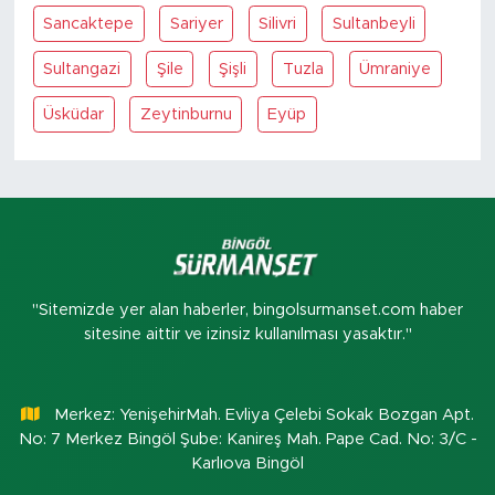
Sancaktepe
Sariyer
Silivri
Sultanbeyli
Sultangazi
Şile
Şişli
Tuzla
Ümraniye
Üsküdar
Zeytinburnu
Eyüp
"Sitemizde yer alan haberler, bingolsurmanset.com haber
sitesine aittir ve izinsiz kullanılması yasaktır."
Merkez: YenişehirMah. Evliya Çelebi Sokak Bozgan Apt.
No: 7 Merkez Bingöl Şube: Kanireş Mah. Pape Cad. No: 3/C -
Karlıova Bingöl