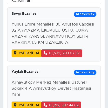
konumları
Spor
Sevgi Eczanesi
Arnavutköy
Yaşam
Yunus Emre Mahallesi 30 Ağustos Caddesi
92 A AYAZMA İLKOKULU ÜSTÜ, CUMA
Sağlık
PAZARI KARŞISI, ARNAVUTKÖY ŞEHİR
PARKINA 1,5 KM UZAKLIKTA
Eğitim
Yol Tarifi Al
0 (535) 233 07 87
Ekonomi
Hava Durumu
Yaylalı Eczanesi
Arnavutköy
Tavz Der
Arnavutköy Merkez Mahallesi Üstüner
Sokak 4 A Arnavutköy Devlet Hastanesi
Yanı
Bingöl Kaza Haberleri
Yol Tarifi Al
0 (212) 597 44 62