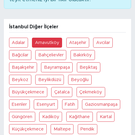
İstanbul Diğer İlçeler
Adalar
Arnavutköy
Ataşehir
Avcilar
Bağcilar
Bahçelievler
Bakirköy
Başakşehir
Bayrampaşa
Beşiktaş
Beykoz
Beylikdüzü
Beyoğlu
Büyükçekmece
Çatalca
Çekmeköy
Esenler
Esenyurt
Fatih
Gaziosmanpaşa
Güngören
Kadiköy
Kağithane
Kartal
Küçükçekmece
Maltepe
Pendik