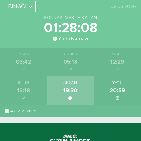
BİNGÖL
08.08.2026
SONRAKI VAKTE KALAN
01:28:08
Yatsı Namazı
İMSAK
GÜNEŞ
ÖĞLE
03:42
05:18
12:29
İKINDI
AKŞAM
YATSI
16:18
19:30
20:59
Aylık Vakitler