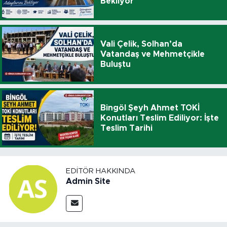
Bekliyor
Vali Çelik, Solhan’da
Vatandaş ve Mehmetçikle
Buluştu
Bingöl Şeyh Ahmet TOKİ
Konutları Teslim Ediliyor: İşte
Teslim Tarihi
EDITÖR HAKKINDA
Admin Site