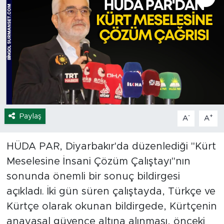
Spor
Yaşam
Sağlık
Eğitim
Paylaş
-
+
A
A
Ekonomi
Hava Durumu
HÜDA PAR, Diyarbakır'da düzenlediği "Kürt
Meselesine İnsani Çözüm Çalıştayı"nın
Tavz Der
sonunda önemli bir sonuç bildirgesi
açıkladı. İki gün süren çalıştayda, Türkçe ve
Bingöl Kaza Haberleri
Kürtçe olarak okunan bildirgede, Kürtçenin
anayasal güvence altına alınması, önceki