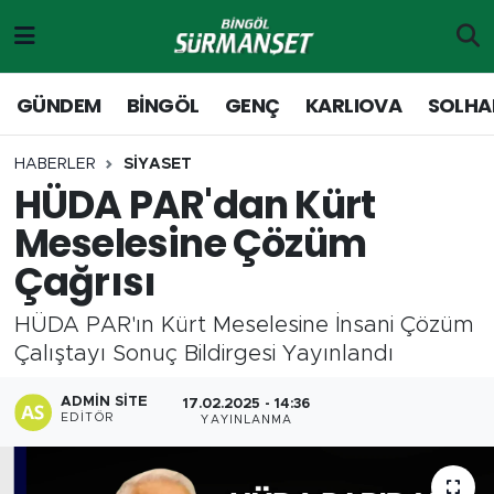
Gündem
Merkez Nöbetçi Eczaneler
GÜNDEM
BİNGÖL
GENÇ
KARLIOVA
SOLHA
Genç
Merkez Hava Durumu
HABERLER
SİYASET
HÜDA PAR'dan Kürt
Solhan
Merkez Trafik Yoğunluk Haritası
Meselesine Çözüm
Karlıova
Süper Lig Puan Durumu ve Fikstür
Çağrısı
Adaklı-Kiğı
Tüm Manşetler
HÜDA PAR'ın Kürt Meselesine İnsani Çözüm
Çalıştayı Sonuç Bildirgesi Yayınlandı
Yayladere-Yedisu
Son Dakika Haberleri
ADMIN SITE
17.02.2025 - 14:36
MD Prestij Dergisi
Haber Arşivi
EDITÖR
YAYINLANMA
Siyaset