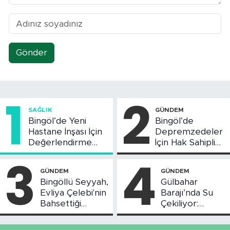
Gönder
1
2
SAĞLIK
GÜNDEM
Bingöl’de Yeni
Bingöl’de
Hastane İnşası İçin
Depremzedeler
Değerlendirme
İçin Hak Sahipliği
Toplantısı Yapıldı
Askı Süreci
3
4
Başladı
GÜNDEM
GÜNDEM
Bingöllü Seyyah,
Gülbahar
Evliya Çelebi'nin
Barajı’nda Su
Bahsettiği
Çekiliyor:
Bingöl'deki O
Piknikçi Sayısı
Yeri Görüntüledi
Azaldı