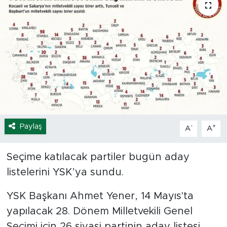
Spor
Yaşam
Sağlık
Eğitim
Ekonomi
Paylaş
-
+
A
A
Hava Durumu
Seçime katılacak partiler bugün aday
listelerini YSK’ya sundu.
Tavz Der
YSK Başkanı Ahmet Yener, 14 Mayıs'ta
Bingöl Kaza Haberleri
yapılacak 28. Dönem Milletvekili Genel
Seçimi için 26 siyasi partinin aday listesi