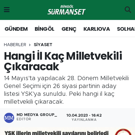
Gündem
Merkez Nöbetçi Eczaneler
GÜNDEM
BİNGÖL
GENÇ
KARLIOVA
SOLHA
Genç
Merkez Hava Durumu
HABERLER
SİYASET
Hangi İl Kaç Milletvekili
Solhan
Merkez Trafik Yoğunluk Haritası
Çıkaracak
Karlıova
Süper Lig Puan Durumu ve Fikstür
14 Mayıs'ta yapılacak 28. Dönem Milletvekili
Adaklı-Kiğı
Tüm Manşetler
Genel Seçimi için 26 siyasi partinin aday
listesi YSK'ya sunuldu. Peki hangi il kaç
Yayladere-Yedisu
Son Dakika Haberleri
milletvekili çıkaracak.
MD Prestij Dergisi
Haber Arşivi
MD MEDYA GROUP_
10.04.2023 - 16:42
EDITÖR
YAYINLANMA
Siyaset