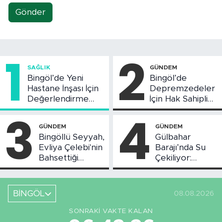
Gönder
1
2
SAĞLIK
GÜNDEM
Bingöl’de Yeni
Bingöl’de
Hastane İnşası İçin
Depremzedeler
Değerlendirme
İçin Hak Sahipliği
Toplantısı Yapıldı
Askı Süreci
3
4
Başladı
GÜNDEM
GÜNDEM
Bingöllü Seyyah,
Gülbahar
Evliya Çelebi'nin
Barajı’nda Su
Bahsettiği
Çekiliyor:
Bingöl'deki O
Piknikçi Sayısı
Yeri Görüntüledi
Azaldı
BİNGÖL
08.08.2026
SONRAKI VAKTE KALAN