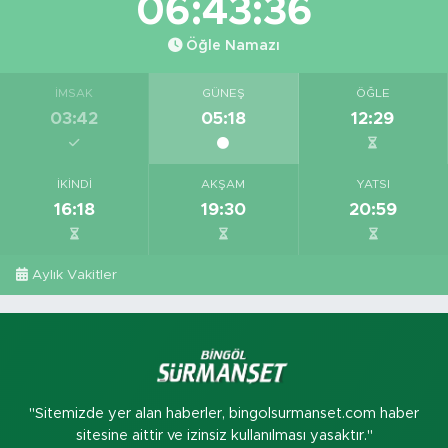
06:43:35
Öğle Namazı
İMSAK
GÜNEŞ
ÖĞLE
03:42
05:18
12:29
İKINDI
AKŞAM
YATSI
16:18
19:30
20:59
Aylık Vakitler
"Sitemizde yer alan haberler, bingolsurmanset.com haber
sitesine aittir ve izinsiz kullanılması yasaktır."