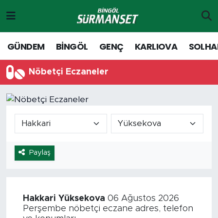
Gündem
Merkez Nöbetçi Eczaneler
GÜNDEM
BİNGÖL
GENÇ
KARLIOVA
SOLHA
Genç
Merkez Hava Durumu
Nöbetçi Eczaneler
Solhan
Merkez Trafik Yoğunluk Haritası
Karlıova
Süper Lig Puan Durumu ve Fikstür
Adaklı-Kiğı
Tüm Manşetler
Paylaş
Yayladere-Yedisu
Son Dakika Haberleri
MD Prestij Dergisi
Haber Arşivi
Hakkari
Yüksekova
06 Ağustos 2026
Perşembe nöbetçi eczane adres, telefon
Siyaset