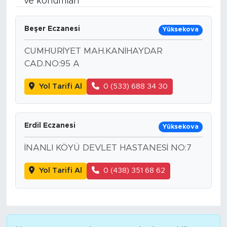
ve konumları
Spor
Beşer Eczanesi
Yüksekova
Yaşam
CUMHURİYET MAH.KANİHAYDAR
CAD.NO:95 A
Sağlık
Yol Tarifi Al
0 (533) 688 34 30
Eğitim
Ekonomi
Erdil Eczanesi
Yüksekova
Hava Durumu
İNANLI KÖYÜ DEVLET HASTANESİ NO:7
Yol Tarifi Al
0 (438) 351 68 62
Tavz Der
Bingöl Kaza Haberleri