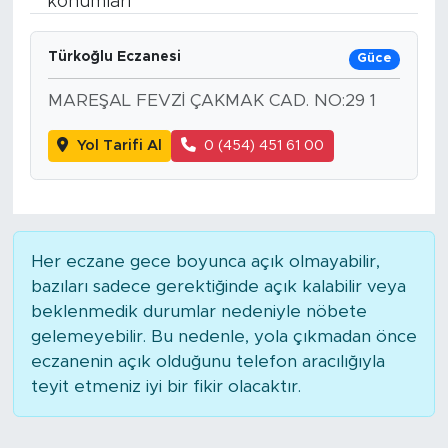
konumları
Spor
Türkoğlu Eczanesi
Güce
Yaşam
MAREŞAL FEVZİ ÇAKMAK CAD. NO:29 1
Sağlık
Yol Tarifi Al
0 (454) 451 61 00
Eğitim
Ekonomi
Her eczane gece boyunca açık olmayabilir,
bazıları sadece gerektiğinde açık kalabilir veya
Hava Durumu
beklenmedik durumlar nedeniyle nöbete
gelemeyebilir. Bu nedenle, yola çıkmadan önce
Tavz Der
eczanenin açık olduğunu telefon aracılığıyla
teyit etmeniz iyi bir fikir olacaktır.
Bingöl Kaza Haberleri