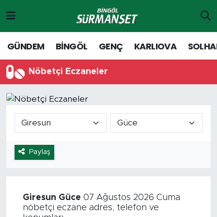
Gündem
Merkez Nöbetçi Eczaneler
GÜNDEM
BİNGÖL
GENÇ
KARLIOVA
SOLHA
Genç
Merkez Hava Durumu
Nöbetçi Eczaneler
Solhan
Merkez Trafik Yoğunluk Haritası
Karlıova
Süper Lig Puan Durumu ve Fikstür
Adaklı-Kiğı
Tüm Manşetler
Paylaş
Yayladere-Yedisu
Son Dakika Haberleri
MD Prestij Dergisi
Haber Arşivi
Giresun
Güce
07 Ağustos 2026 Cuma
nöbetçi eczane adres, telefon ve
Siyaset