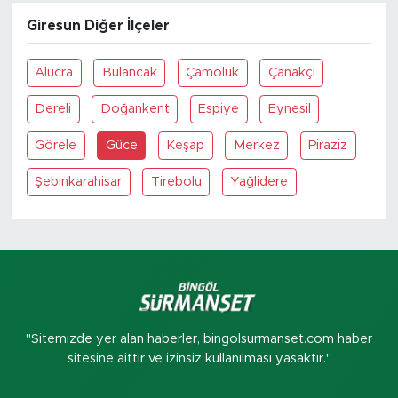
Giresun Diğer İlçeler
Alucra
Bulancak
Çamoluk
Çanakçi
Dereli
Doğankent
Espiye
Eynesil
Görele
Güce
Keşap
Merkez
Piraziz
Şebinkarahisar
Tirebolu
Yağlidere
"Sitemizde yer alan haberler, bingolsurmanset.com haber
sitesine aittir ve izinsiz kullanılması yasaktır."