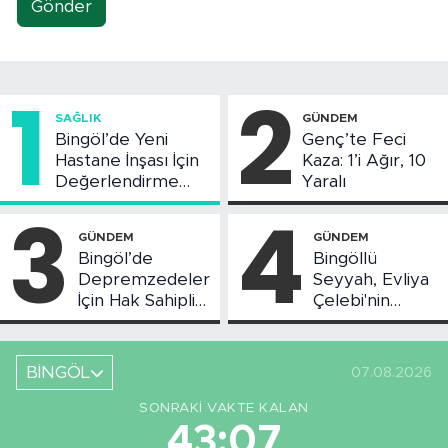
Gönder
1
2
SAĞLIK
GÜNDEM
Bingöl’de Yeni
Genç’te Feci
Hastane İnşası İçin
Kaza: 1’i Ağır, 10
Değerlendirme
Yaralı
Toplantısı Yapıldı
3
4
GÜNDEM
GÜNDEM
Bingöl’de
Bingöllü
Depremzedeler
Seyyah, Evliya
İçin Hak Sahipliği
Çelebi'nin
Askı Süreci
Bahsettiği
Başladı
Bingöl'deki O
Yeri
BİNGÖL
07.08.2026
Görüntüledi
SONRAKI VAKTE KALAN
43:06