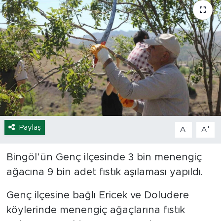
Spor
Yaşam
Sağlık
Eğitim
Ekonomi
Paylaş
-
+
A
A
Hava Durumu
Bingöl’ün Genç ilçesinde 3 bin menengiç
Tavz Der
ağacına 9 bin adet fıstık aşılaması yapıldı.
Bingöl Kaza Haberleri
Genç ilçesine bağlı Ericek ve Doludere
köylerinde menengiç ağaçlarına fıstık