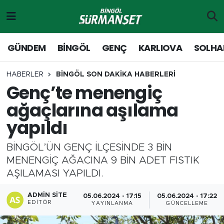
Gündem
Merkez Nöbetçi Eczaneler
GÜNDEM
BİNGÖL
GENÇ
KARLIOVA
SOLHA
Genç
Merkez Hava Durumu
HABERLER
BİNGÖL SON DAKİKA HABERLERİ
Genç’te menengiç
Solhan
Merkez Trafik Yoğunluk Haritası
ağaçlarına aşılama
Karlıova
Süper Lig Puan Durumu ve Fikstür
yapıldı
Adaklı-Kiğı
Tüm Manşetler
BİNGÖL’ÜN GENÇ İLÇESİNDE 3 BİN
MENENGİÇ AĞACINA 9 BİN ADET FISTIK
Yayladere-Yedisu
Son Dakika Haberleri
AŞILAMASI YAPILDI.
MD Prestij Dergisi
Haber Arşivi
ADMIN SITE
05.06.2024 - 17:15
05.06.2024 - 17:22
EDITÖR
YAYINLANMA
GÜNCELLEME
Siyaset