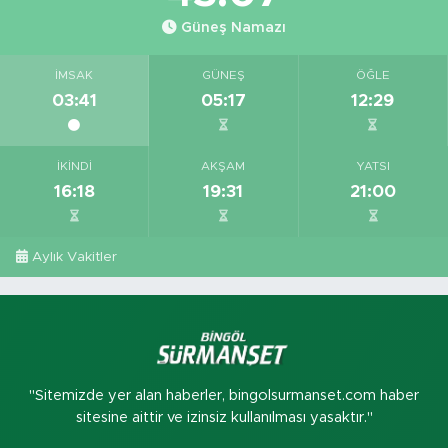
Güneş Namazı
İMSAK
GÜNEŞ
ÖĞLE
03:41
05:17
12:29
İKINDI
AKŞAM
YATSI
16:18
19:31
21:00
Aylık Vakitler
"Sitemizde yer alan haberler, bingolsurmanset.com haber
sitesine aittir ve izinsiz kullanılması yasaktır."