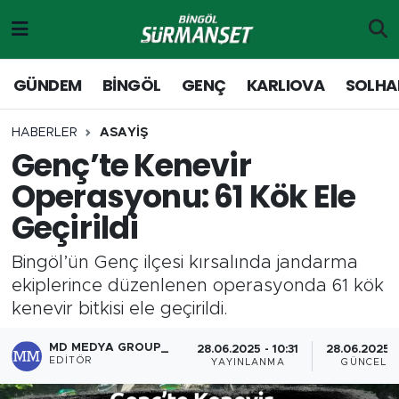
Gündem
Merkez Nöbetçi Eczaneler
GÜNDEM
BİNGÖL
GENÇ
KARLIOVA
SOLHA
Genç
Merkez Hava Durumu
HABERLER
ASAYİŞ
Genç’te Kenevir
Solhan
Merkez Trafik Yoğunluk Haritası
Operasyonu: 61 Kök Ele
Karlıova
Süper Lig Puan Durumu ve Fikstür
Geçirildi
Adaklı-Kiğı
Tüm Manşetler
Bingöl’ün Genç ilçesi kırsalında jandarma
ekiplerince düzenlenen operasyonda 61 kök
Yayladere-Yedisu
Son Dakika Haberleri
kenevir bitkisi ele geçirildi.
MD Prestij Dergisi
Haber Arşivi
MD MEDYA GROUP_
28.06.2025 - 10:31
28.06.2025 -
EDITÖR
YAYINLANMA
GÜNCELL
Siyaset