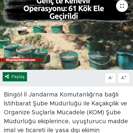
Spor
Yaşam
Sağlık
Eğitim
Ekonomi
Paylaş
-
+
A
A
Hava Durumu
Bingöl İl Jandarma Komutanlığı'na bağlı
Tavz Der
İstihbarat Şube Müdürlüğü ile Kaçakçılık ve
Organize Suçlarla Mücadele (KOM) Şube
Bingöl Kaza Haberleri
Müdürlüğü ekiplerince, uyuşturucu madde
imal ve ticareti ile yasa dışı ekimin