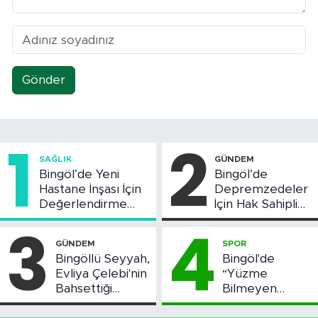
Gönder
1
2
SAĞLIK
GÜNDEM
Bingöl’de Yeni
Bingöl’de
Hastane İnşası İçin
Depremzedeler
Değerlendirme
İçin Hak Sahipliği
Toplantısı Yapıldı
Askı Süreci
3
4
Başladı
GÜNDEM
SPOR
Bingöllü Seyyah,
Bingöl'de
Evliya Çelebi'nin
“Yüzme
Bahsettiği
Bilmeyen
Bingöl'deki O
Kalmasın”