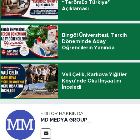
“Terörsüz Türkiye”
Açıklaması
Bingöl Üniversitesi, Tercih
Döneminde Aday
Öğrencilerin Yanında
Vali Çelik, Karlıova Yiğitler
Köyü’nde Okul İnşaatını
İnceledi
EDITÖR HAKKINDA
MD MEDYA GROUP_