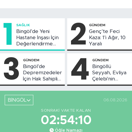
1
2
SAĞLIK
GÜNDEM
Bingöl’de Yeni
Genç’te Feci
Hastane İnşası İçin
Kaza: 1’i Ağır, 10
Değerlendirme
Yaralı
Toplantısı Yapıldı
3
4
GÜNDEM
GÜNDEM
Bingöl’de
Bingöllü
Depremzedeler
Seyyah, Evliya
İçin Hak Sahipliği
Çelebi'nin
Askı Süreci
Bahsettiği
Başladı
Bingöl'deki O
Yeri
BİNGÖL
06.08.2026
Görüntüledi
SONRAKI VAKTE KALAN
02:54:09
Öğle Namazı