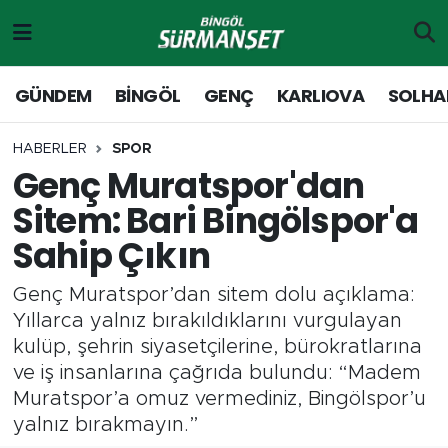
Gündem
Merkez Nöbetçi Eczaneler
GÜNDEM
BİNGÖL
GENÇ
KARLIOVA
SOLHA
Genç
Merkez Hava Durumu
HABERLER
SPOR
Genç Muratspor'dan
Solhan
Merkez Trafik Yoğunluk Haritası
Sitem: Bari Bingölspor'a
Karlıova
Süper Lig Puan Durumu ve Fikstür
Sahip Çıkın
Adaklı-Kiğı
Tüm Manşetler
Genç Muratspor’dan sitem dolu açıklama:
Yıllarca yalnız bırakıldıklarını vurgulayan
Yayladere-Yedisu
Son Dakika Haberleri
kulüp, şehrin siyasetçilerine, bürokratlarına
ve iş insanlarına çağrıda bulundu: “Madem
MD Prestij Dergisi
Haber Arşivi
Muratspor’a omuz vermediniz, Bingölspor’u
yalnız bırakmayın.”
Siyaset