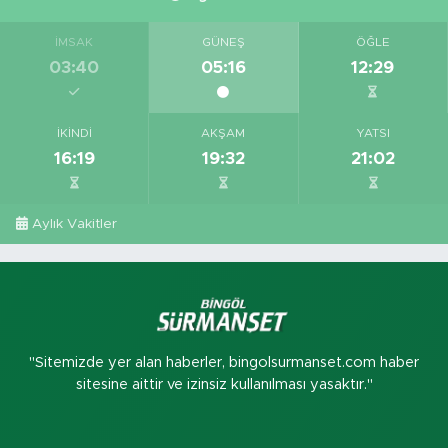
İMSAK
GÜNEŞ
ÖĞLE
03:40
05:16
12:29
İKINDI
AKŞAM
YATSI
16:19
19:32
21:02
Aylık Vakitler
"Sitemizde yer alan haberler, bingolsurmanset.com haber
sitesine aittir ve izinsiz kullanılması yasaktır."