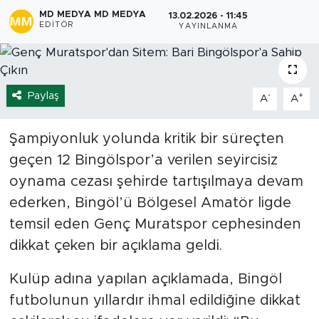
MD MEDYA MD MEDYA
13.02.2026 - 11:45
Spor
EDITÖR
YAYINLANMA
Yaşam
Paylaş
-
+
Sağlık
A
A
Eğitim
Şampiyonluk yolunda kritik bir süreçten
geçen 12 Bingölspor’a verilen seyircisiz
Ekonomi
oynama cezası şehirde tartışılmaya devam
ederken, Bingöl’ü Bölgesel Amatör ligde
Hava Durumu
temsil eden Genç Muratspor cephesinden
Tavz Der
dikkat çeken bir açıklama geldi.
Kulüp adına yapılan açıklamada, Bingöl
Bingöl Kaza Haberleri
futbolunun yıllardır ihmal edildiğine dikkat