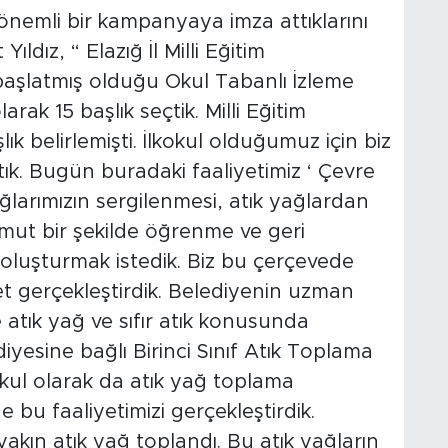
 önemli bir kampanyaya imza attıklarını
dız, “ Elazığ İl Milli Eğitim
aşlatmış olduğu Okul Tabanlı İzleme
rak 15 başlık seçtik. Milli Eğitim
 belirlemişti. İlkokul olduğumuz için biz
ttık. Bugün buradaki faaliyetimiz ‘ Çevre
larımızın sergilenmesi, atık yağlardan
mut bir şekilde öğrenme ve geri
luşturmak istedik. Biz bu çerçevede
yet gerçekleştirdik. Belediyenin uzman
e atık yağ ve sıfır atık konusunda
iyesine bağlı Birinci Sınıf Atık Toplama
Okul olarak da atık yağ toplama
bu faaliyetimizi gerçekleştirdik.
akın atık yağ toplandı. Bu atık yağların