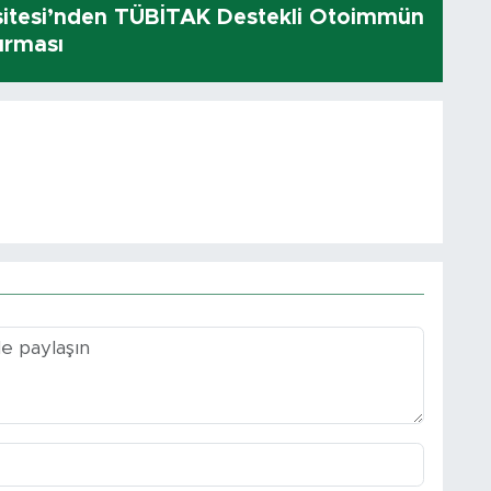
sitesi’nden TÜBİTAK Destekli Otoimmün
ırması