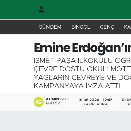
Gündem
Merkez Nöbetçi Eczaneler
GÜNDEM
BİNGÖL
GENÇ
KA
Genç
Merkez Hava Durumu
Emine Erdoğan’ın,
Solhan
Merkez Trafik Yoğunluk Haritası
İSMET PAŞA İLKOKULU ÖĞREN
Karlıova
Süper Lig Puan Durumu ve Fikstür
ÇEVRE DOSTU OKUL’ MOTTO
YAĞLARIN ÇEVREYE VE DO
Adaklı-Kiğı
Tüm Manşetler
KAMPANYAYA İMZA ATTI
Yayladere-Yedisu
Son Dakika Haberleri
ADMIN SITE
01.06.2024 - 12:45
01.0
EDITÖR
YAYINLANMA
G
MD Prestij Dergisi
Haber Arşivi
Siyaset