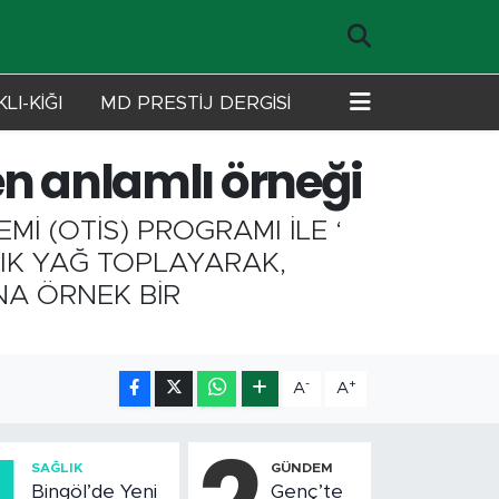
LI-KİĞI
MD PRESTİJ DERGİSİ
 en anlamlı örneği
Mİ (OTİS) PROGRAMI İLE ‘
IK YAĞ TOPLAYARAK,
NA ÖRNEK BİR
-
+
A
A
SAĞLIK
GÜNDEM
Bingöl’de Yeni
Genç’te