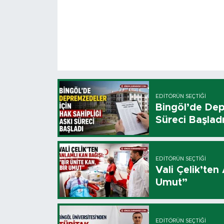
EDITÖRÜN SEÇTIĞI
Bingöl’de Dep
Süreci Başlad
EDITÖRÜN SEÇTIĞI
Vali Çelik’ten
Umut”
EDITÖRÜN SEÇTIĞI