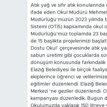
Atık yağ ve sıfır atık konularında
ifade eden Okul Müdürü Mehmet Yıl
Müdürlüğü’müzün 2023 yılında b
Sistemi (OTİS) kapsamında okul ola
Müdürlüğü’müz toplamda 23 başlık
de 15 başlıkta projelerimizi başla
Dostu Okul’ çerçevesinde atık yağ
sabun üretimi gibi çocuklarda so
dönüşüm konusunda farkındalık o
Elazığ Belediyesi ile birçok faali
ekiplerince öğrenci ve velilerimiz
eğitimler düzenlendi. Elazığ Beled
Merkezi ‘ne geziler düzenlendi. 
kampanyası düzenledik. Bugün de 
Okulumuzda yaklaşık 150 litreye y