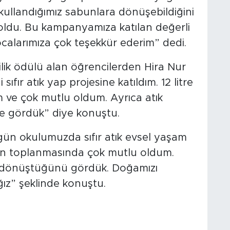
kullandığımız sabunlara dönüşebildiğini
oldu. Bu kampanyamıza katılan değerli
hocalarımıza çok teşekkür ederim” dedi.
incilik ödülü alan öğrencilerden Hira Nur
fır atık yap projesine katıldım. 12 litre
m ve çok mutlu oldum. Ayrıca atık
 gördük” diye konuştu.
ün okulumuzda sıfır atık evsel yaşam
rın toplanmasında çok mutlu oldum.
a dönüştüğünü gördük. Doğamızı
ız” şeklinde konuştu.