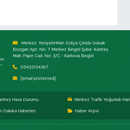
Merkez: YenişehirMah. Evliya Çelebi Sokak
Bozgan Apt. No: 7 Merkez Bingöl Şube: Kanireş
Mah. Pape Cad. No: 3/C - Karlıova Bingöl
om
."
05432134367
[email protected]
erkez Hava Durumu
Merkez Trafik Yoğunluk Hari
n Dakika Haberleri
Haber Arşivi