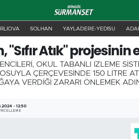
RLIOVA
SOLHAN
YAYLADERE-YEDİSU
ADAK
 "Sıfır Atık" projesinin
CİLERİ, OKUL TABANLI İZLEME SİSTE
SUYLA ÇERÇEVESİNDE 150 LİTRE AT
ĞAYA VERDİĞİ ZARARI ÖNLEMEK ADI
6.2024 - 12:50
ÜNCELLEME