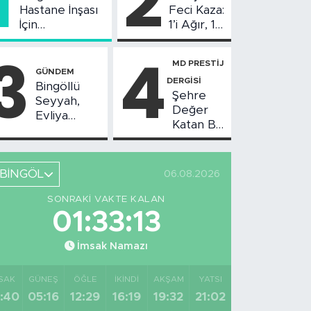
1
2
Hastane İnşası
Feci Kaza:
İçin
1’i Ağır, 10
Değerlendirme
Yaralı
3
4
Toplantısı
MD PRESTİJ
Yapıldı
GÜNDEM
DERGİSİ
Bingöllü
Şehre
Seyyah,
Değer
Evliya
Katan Bir
Çelebi'nin
Birikim:
Bahsettiği
Burhan
Bingöl'deki
Arıkız
O Yeri
BİNGÖL
06.08.2026
Görüntüledi
SONRAKI VAKTE KALAN
01:33:12
İmsak Namazı
SAK
GÜNEŞ
ÖĞLE
İKINDI
AKŞAM
YATSI
:40
05:16
12:29
16:19
19:32
21:02