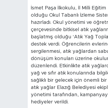
İsmet Paşa İlkokulu, İl Milli Eği
olduğu Okul Tabanlı İzleme Sist
hazırladı. Okul yönetimi ve öğret
çerçevesinde bitkisel atık yağlar
başlatmış olduğu ‘Atık Yağ Topl
destek verdi. Öğrencilerin evlerind
sergilenmesi, atık yağlardan sab
dönüşüm konuları üzerine okulun 
düzenlendi. Etkinlikte atık yağl
yağ ve sıfır atık konularında bil
sağlıklı bir gelecek için önemli bi
atık yağlar Elazığ Belediyesi ekip
yönetimi tarafından, kampanyaya 
hediyeler verildi.