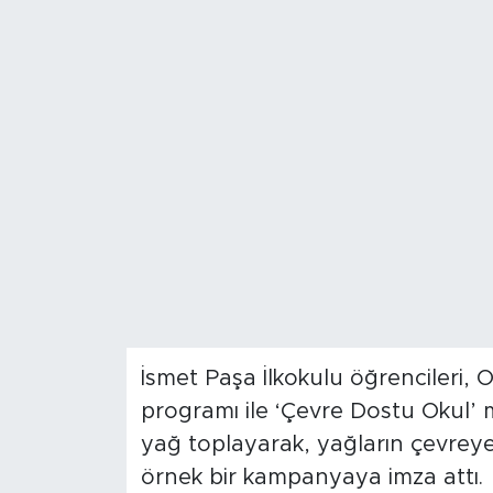
Spor
Yaşam
Sağlık
Eğitim
Ekonomi
Hava Durumu
Tavz Der
İsmet Paşa İlkokulu öğrencileri, 
programı ile ‘Çevre Dostu Okul’ m
Bingöl Kaza Haberleri
yağ toplayarak, yağların çevreye
örnek bir kampanyaya imza attı.