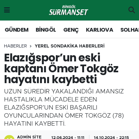
Gündem
Merkez Nöbetçi Eczaneler
GÜNDEM
BİNGÖL
GENÇ
KARLIOVA
SOLHA
Genç
Merkez Hava Durumu
HABERLER
YEREL SONDAKİKA HABERLERİ
Elazığspor’un eski
Solhan
Merkez Trafik Yoğunluk Haritası
kaptanı Ömer Tokgöz
Karlıova
Süper Lig Puan Durumu ve Fikstür
hayatını kaybetti
Adaklı-Kiğı
Tüm Manşetler
UZUN SÜREDİR YAKALANDIĞI AMANSIZ
HASTALIKLA MÜCADELE EDEN
Yayladere-Yedisu
Son Dakika Haberleri
ELAZIĞSPOR’UN ESKİ BAŞARILI
OYUNCULARINDAN ÖMER TOKGÖZ (78)
MD Prestij Dergisi
Haber Arşivi
HAYATINI KAYBETTİ.
Siyaset
ADMIN SITE
12.06.2024 - 11:11
14.10.2024 - 22:15