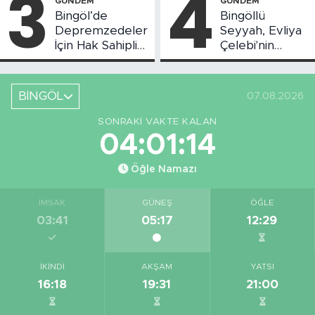
3
4
GÜNDEM
GÜNDEM
Bingöl’de
Bingöllü
Depremzedeler
Seyyah, Evliya
İçin Hak Sahipliği
Çelebi'nin
Askı Süreci
Bahsettiği
Başladı
Bingöl'deki O
Yeri
BİNGÖL
07.08.2026
Görüntüledi
SONRAKI VAKTE KALAN
04:01:13
Öğle Namazı
İMSAK
GÜNEŞ
ÖĞLE
03:41
05:17
12:29
İKINDI
AKŞAM
YATSI
16:18
19:31
21:00