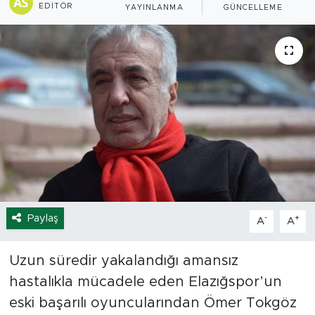
EDITÖR
YAYINLANMA
GÜNCELLEME
Spor
Yaşam
Sağlık
Eğitim
Ekonomi
Hava Durumu
Paylaş
-
+
A
A
Tavz Der
Uzun süredir yakalandığı amansız
Bingöl Kaza Haberleri
hastalıkla mücadele eden Elazığspor’un
eski başarılı oyuncularından Ömer Tokgöz