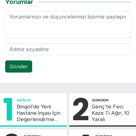
Yorumlar
Gönder
1
2
SAĞLIK
GÜNDEM
Bingöl’de Yeni
Genç’te Feci
Hastane İnşası İçin
Kaza: 1’i Ağır, 10
Değerlendirme
Yaralı
Toplantısı Yapıldı