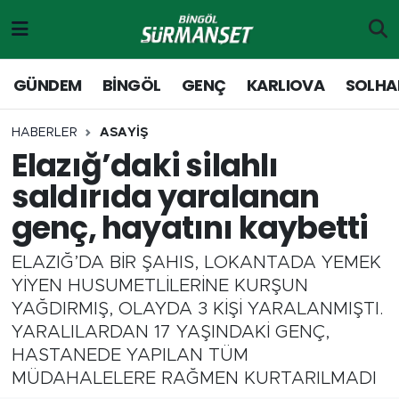
Gündem
Merkez Nöbetçi Eczaneler
GÜNDEM
BİNGÖL
GENÇ
KARLIOVA
SOLHA
Genç
Merkez Hava Durumu
HABERLER
ASAYİŞ
Elazığ’daki silahlı
Solhan
Merkez Trafik Yoğunluk Haritası
saldırıda yaralanan
Karlıova
Süper Lig Puan Durumu ve Fikstür
genç, hayatını kaybetti
Adaklı-Kiğı
Tüm Manşetler
ELAZIĞ’DA BİR ŞAHIS, LOKANTADA YEMEK
YİYEN HUSUMETLİLERİNE KURŞUN
Yayladere-Yedisu
Son Dakika Haberleri
YAĞDIRMIŞ, OLAYDA 3 KİŞİ YARALANMIŞTI.
YARALILARDAN 17 YAŞINDAKİ GENÇ,
MD Prestij Dergisi
Haber Arşivi
HASTANEDE YAPILAN TÜM
MÜDAHALELERE RAĞMEN KURTARILMADI
Siyaset