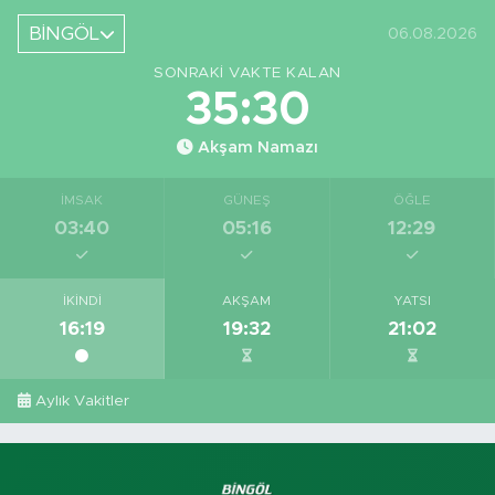
Başladı
Bingöl'deki O
Yeri
BİNGÖL
06.08.2026
Görüntüledi
SONRAKI VAKTE KALAN
35:29
Akşam Namazı
İMSAK
GÜNEŞ
ÖĞLE
03:40
05:16
12:29
İKINDI
AKŞAM
YATSI
16:19
19:32
21:02
Aylık Vakitler