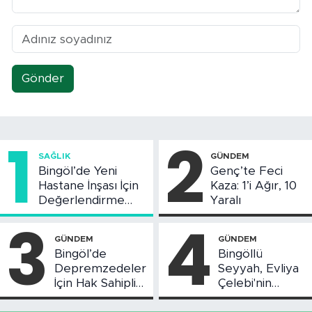
Gönder
1
2
SAĞLIK
GÜNDEM
Bingöl’de Yeni
Genç’te Feci
Hastane İnşası İçin
Kaza: 1’i Ağır, 10
Değerlendirme
Yaralı
Toplantısı Yapıldı
3
4
GÜNDEM
GÜNDEM
Bingöl’de
Bingöllü
Depremzedeler
Seyyah, Evliya
İçin Hak Sahipliği
Çelebi'nin
Askı Süreci
Bahsettiği